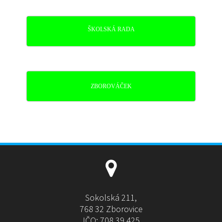
ŠKOLSKÁ RADA
ZBOROVÁČEK
Sokolská 211,
768 32 Zborovice
IČO: 708 39 425