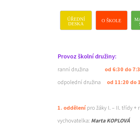
ÚŘEDNÍ
M
O ŠKOLE
DESKA
Provoz školní družiny:
ranní družina
od 6:30 do 7:
odpolední družina
od 11:20 do 
1. oddělení
pro žáky I. – II. třídy +
vychovatelka:
Marta KOPLOVÁ