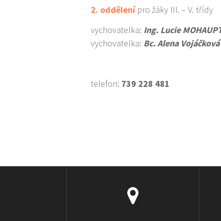
2. oddělení
pro žáky III. – V. třídy
vychovatelka:
Ing. Lucie MOHAUP
vychovatelka:
Bc. Alena Vojáčková
telefon:
739 228 481