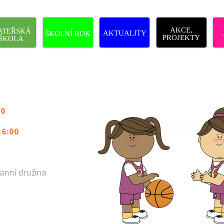
AKCE,
ATEŘSKÁ
AKTUALITY
ŠKOLNÍ ROK
PROJEKTY
ŠKOLA
30
16:00
 ranní družina