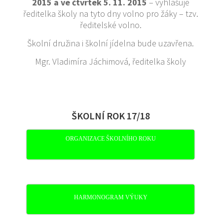
2015 a ve čtvrtek 5. 11. 2015
– vyhlašuje
ředitelka školy na tyto dny volno pro žáky – tzv.
ředitelské volno.
Školní družina i školní jídelna bude uzavřena.
Mgr. Vladimíra Jáchimová, ředitelka školy
ŠKOLNÍ ROK 17/18
ORGANIZACE ŠKOLNÍHO ROKU
HARMONOGRAM VÝUKY