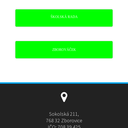
ŠKOLSKÁ RADA
ZBOROVÁČEK
Sokolská 211,
768 32 Zborovice
IČO: 708 39 425