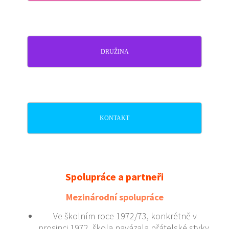
DRUŽINA
KONTAKT
Spolupráce a partneři
Mezinárodní spolupráce
Ve školním roce 1972/73, konkrétně v
prosinci 1972, škola navázala přátelské styky,