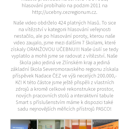
hlasování probíhalo na podzim 2011 na
http://ucebny.cezregionum.cz.
Naše video obdrželo 424 platných hlasů. To sice
na vítězství v kategorii hlasování veřejnosti
nestačilo, ale po hlasování poroty, kterou naše
video zaujalo, jsme mezi dalšími 7 školami, které
získaly ORANŽOVOU UČEBNU!!! Naše úsilí se tedy
vyplatilo a mohli jsme se radovat z vítězství. Naše
škola jako jediná ve Zlínském kraji a jediná
základní škola Severomoravského regionu získala
příspěvek Nadace ČEZ ve výši necelých 200.000,-
Kč! K této částce jsme ještě přispěli z vlastních
zdrojů a kromě celkové rekonstrukce prostor,
nových pracovních stolů a interaktivní tabule
Smart s příslušenstvím máme k dispozici také
sadu nejnovějších měřicích přístrojů PASCO!