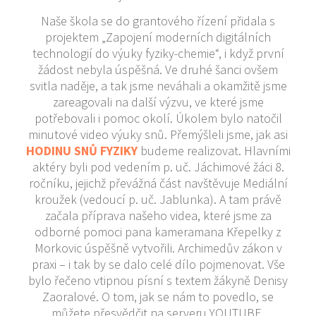
Naše škola se do grantového řízení přidala s
projektem „Zapojení moderních digitálních
technologií do výuky fyziky-chemie“, i když první
žádost nebyla úspěšná. Ve druhé šanci ovšem
svitla naděje, a tak jsme neváhali a okamžitě jsme
zareagovali na další výzvu, ve které jsme
potřebovali i pomoc okolí. Úkolem bylo natočil
minutové video výuky snů. Přemýšleli jsme, jak asi
HODINU SNŮ FYZIKY
budeme realizovat. Hlavními
aktéry byli pod vedením p. uč. Jáchimové žáci 8.
ročníku, jejichž převážná část navštěvuje Mediální
kroužek (vedoucí p. uč. Jablunka). A tam právě
začala příprava našeho videa, které jsme za
odborné pomoci pana kameramana Křepelky z
Morkovic úspěšně vytvořili. Archimedův zákon v
praxi – i tak by se dalo celé dílo pojmenovat. Vše
bylo řečeno vtipnou písní s textem žákyně Denisy
Zaoralové. O tom, jak se nám to povedlo, se
můžete přesvědčit na serveru YOUTUBE,