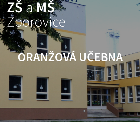
ZŠ
a
MŠ
Skip
to
Zborovice
content
ORANŽOVÁ UČEBNA