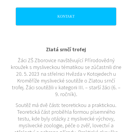
KONTAKT
Zlatá srnčí trofej
Žáci ZŠ Zborovice navštěvující Přírodovědný
kroužek s mysliveckou tématikou se zúčastnili dne
20. 5. 2023 na střelnici Hvězda v Kotojedech u
Kroměříže myslivecké soutěže o Zlatou srnčí
trofej. Žáci soutěžili v kategorii III. – starší žáci (6. –
9. ročník).
Soutěž má dvě části: teoretickou a praktickou.
Teoretická část proběhla formou písemného
testu, kde byly otázky z myslivecké výchovy,
myslivecké zoologie, péče o zvěř, lovectví a