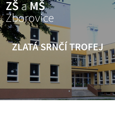
ZŠ
a
MŠ
Skip
to
Zborovice
content
ZLATÁ SRNČÍ TROFEJ