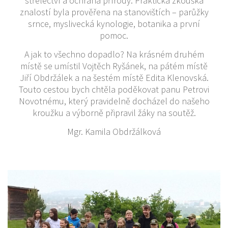
střelectví a ochrana přírody. Praktická zkouška
znalostí byla prověřena na stanovištích – parůžky
srnce, myslivecká kynologie, botanika a první
pomoc.
A jak to všechno dopadlo? Na krásném druhém
místě se umístil Vojtěch Ryšánek, na pátém místě
Jiří Obdržálek a na šestém místě Edita Klenovská.
Touto cestou bych chtěla poděkovat panu Petrovi
Novotnému, který pravidelně docházel do našeho
kroužku a výborně připravil žáky na soutěž.
Mgr. Kamila Obdržálková