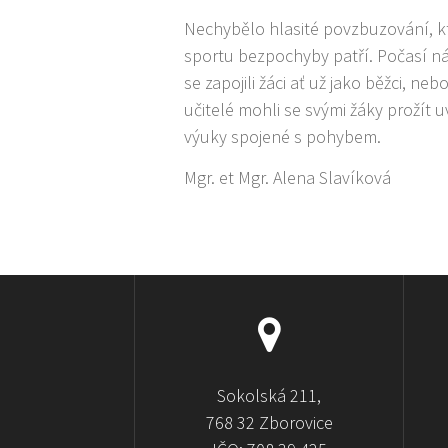
Nechybělo hlasité povzbuzování, 
sportu bezpochyby patří. Počasí n
se zapojili žáci ať už jako běžci, neb
učitelé mohli se svými žáky prožít 
výuky spojené s pohybem.
Mgr. et Mgr. Alena Slavíková
Sokolská 211,
768 32 Zborovice