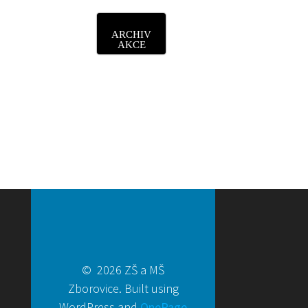
ARCHIV
AKCE
© 2026 ZŠ a MŠ
Zborovice. Built using
WordPress and
OnePage