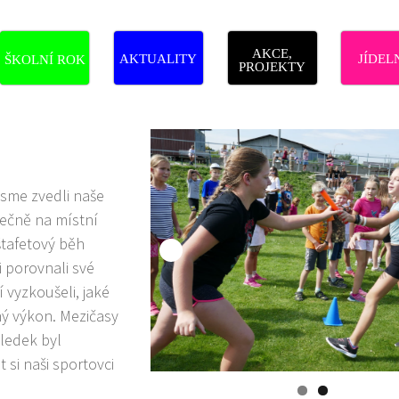
AKCE,
AKTUALITY
JÍDEL
ŠKOLNÍ ROK
PROJEKTY
jsme zvedli naše
olečně na místní
štafetový běh
i porovnali své
í vyzkoušeli, jaké
ný výkon. Mezičasy
sledek byl
t si naši sportovci