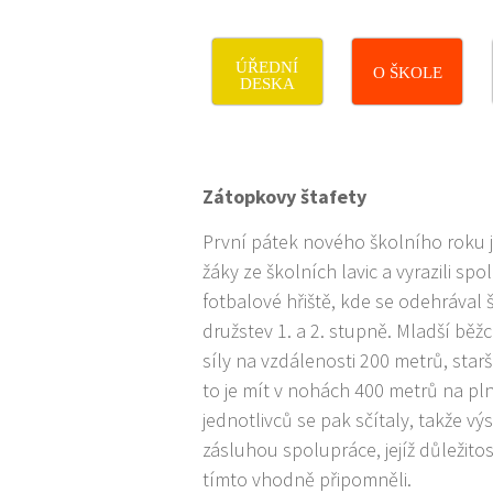
ÚŘEDNÍ
O ŠKOLE
DESKA
Zátopkovy štafety
První pátek nového školního roku 
žáky ze školních lavic a vyrazili sp
fotbalové hřiště, kde se odehrával 
družstev 1. a 2. stupně. Mladší běžc
síly na vzdálenosti 200 metrů, starš
to je mít v nohách 400 metrů na pl
jednotlivců se pak sčítaly, takže vý
zásluhou spolupráce, jejíž důležitos
tímto vhodně připomněli.