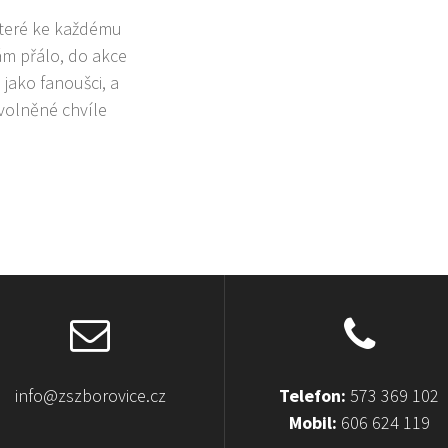
které ke každému
ám přálo, do akce
o jako fanoušci, a
uvolněné chvíle
info@zszborovice.cz
Telefon:
573 369 102
Mobil:
606 624 119