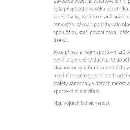
Závod se běžel na asfaltové silnici 
byla přizpůsobena věku účastníků, 
kratší úseky, zatímco starší běželi d
Atmosféru závodu podtrhovala hla
spolužáků, kteří povzbuzovali bě
úseku.
Akce přinesla nejen sportovní zážitk
posílila týmového ducha. Po době
slavnostní vyhlášení, kde obě družs
uznání za své nasazení a odhodlán
štafety zanechaly v dětech radost a
sportovním aktivitám.
Mgr. Vojtěch Scheichenost