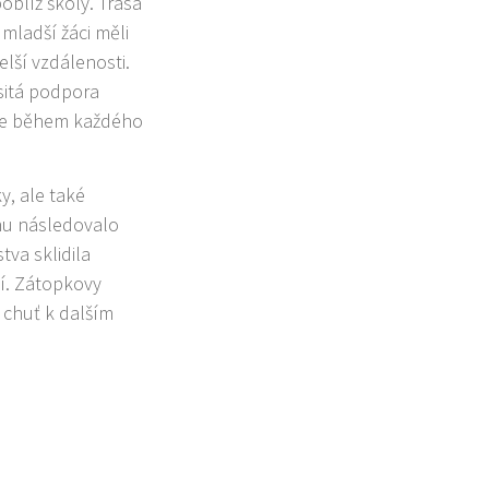
poblíž školy. Trasa
mladší žáci měli
elší vzdálenosti.
sitá podpora
žce během každého
y, ale také
hu následovalo
tva sklidila
í. Zátopkovy
 chuť k dalším