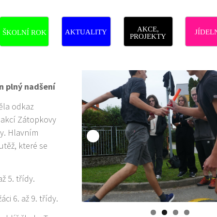
AKCE,
AKTUALITY
JÍDEL
ŠKOLNÍ ROK
PROJEKTY
n plný nadšení
něla odkaz
 akcí Zátopkovy
oly. Hlavním
těž, které se
ž 5. třídy.
áci 6. až 9. třídy.