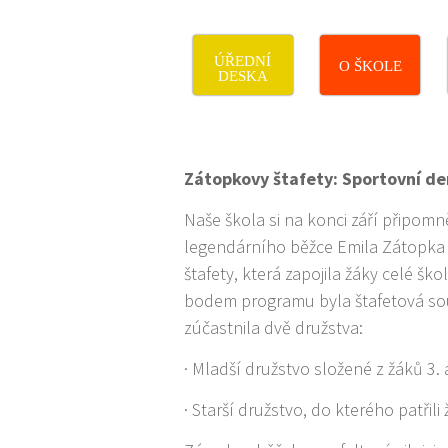
ÚŘEDNÍ
O ŠKOLE
DESKA
Zátopkovy štafety: Sportovní de
Naše škola si na konci září připom
legendárního běžce Emila Zátopka
štafety, která zapojila žáky celé šk
bodem programu byla štafetová sou
zúčastnila dvě družstva:
· Mladší družstvo složené z žáků 3. a
· Starší družstvo, do kterého patřili ž