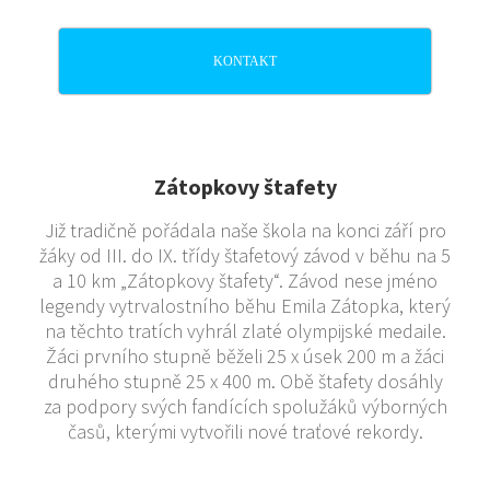
KONTAKT
Zátopkovy štafety
Již tradičně pořádala naše škola na konci září pro
žáky od III. do IX. třídy štafetový závod v běhu na 5
a 10 km „Zátopkovy štafety“. Závod nese jméno
legendy vytrvalostního běhu Emila Zátopka, který
na těchto tratích vyhrál zlaté olympijské medaile.
Žáci prvního stupně běželi 25 x úsek 200 m a žáci
druhého stupně 25 x 400 m. Obě štafety dosáhly
za podpory svých fandících spolužáků výborných
časů, kterými vytvořili nové traťové rekordy.