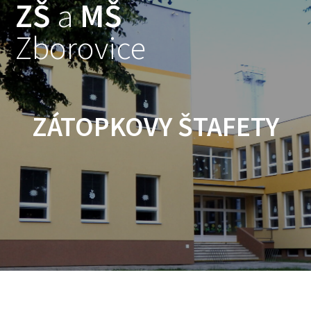
ZŠ
a
MŠ
Skip
to
Zborovice
content
ZÁTOPKOVY ŠTAFETY