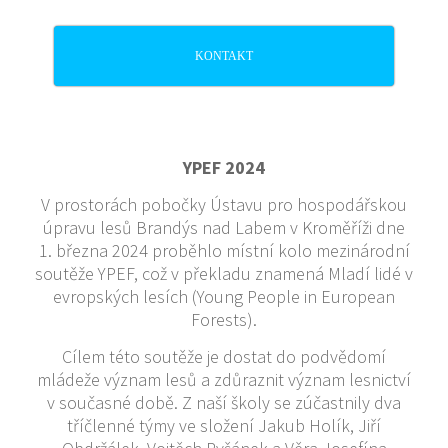
KONTAKT
YPEF 2024
V prostorách pobočky Ústavu pro hospodářskou
úpravu lesů Brandýs nad Labem v Kroměříži dne
1. března 2024 proběhlo místní kolo mezinárodní
soutěže YPEF, což v překladu znamená Mladí lidé v
evropských lesích (Young People in European
Forests).
Cílem této soutěže je dostat do podvědomí
mládeže význam lesů a zdůraznit význam lesnictví
v současné době. Z naší školy se zúčastnily dva
tříčlenné týmy ve složení Jakub Holík, Jiří