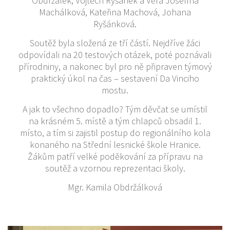
Obdržálek, Vojtěch Ryšánek a Věra Josefína
Machálková, Kateřina Machová, Johana
Ryšánková.
Soutěž byla složená ze tří částí. Nejdříve žáci
odpovídali na 20 testových otázek, poté poznávali
přírodniny, a nakonec byl pro ně připraven týmový
praktický úkol na čas – sestavení Da Vinciho
mostu.
A jak to všechno dopadlo? Tým děvčat se umístil
na krásném 5. místě a tým chlapců obsadil 1.
místo, a tím si zajistil postup do regionálního kola
konaného na Střední lesnické škole Hranice.
Žákům patří velké poděkování za přípravu na
soutěž a vzornou reprezentaci školy.
Mgr. Kamila Obdržálková