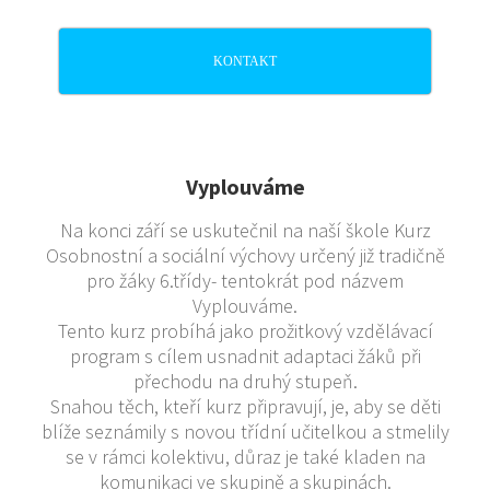
KONTAKT
Vyplouváme
Na konci září se uskutečnil na naší škole Kurz
Osobnostní a sociální výchovy určený již tradičně
pro žáky 6.třídy- tentokrát pod názvem
Vyplouváme.
Tento kurz probíhá jako prožitkový vzdělávací
program s cílem usnadnit adaptaci žáků při
přechodu na druhý stupeň.
Snahou těch, kteří kurz připravují, je, aby se děti
blíže seznámily s novou třídní učitelkou a stmelily
se v rámci kolektivu, důraz je také kladen na
komunikaci ve skupině a skupinách.