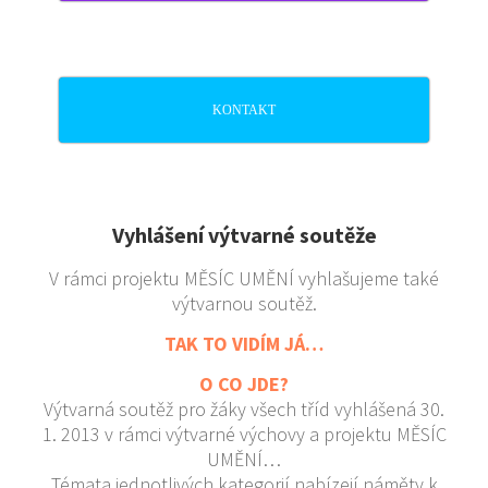
KONTAKT
Vyhlášení výtvarné soutěže
V rámci projektu MĚSÍC UMĚNÍ vyhlašujeme také
výtvarnou soutěž.
TAK TO VIDÍM JÁ…
O CO JDE?
Výtvarná soutěž pro žáky všech tříd vyhlášená 30.
1. 2013 v rámci výtvarné výchovy a projektu MĚSÍC
UMĚNÍ…
Témata jednotlivých kategorií nabízejí náměty k