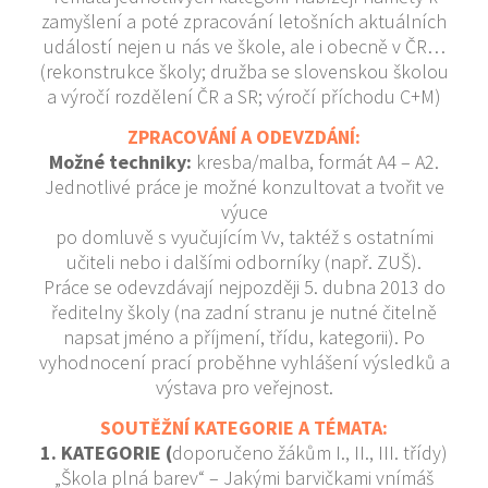
zamyšlení a poté zpracování letošních aktuálních
událostí nejen u nás ve škole, ale i obecně v ČR…
(rekonstrukce školy; družba se slovenskou školou
a výročí rozdělení ČR a SR; výročí příchodu C+M)
ZPRACOVÁNÍ A ODEVZDÁNÍ:
Možné techniky:
kresba/malba, formát A4 – A2.
Jednotlivé práce je možné konzultovat a tvořit ve
výuce
po domluvě s vyučujícím Vv, taktéž s ostatními
učiteli nebo i dalšími odborníky (např. ZUŠ).
Práce se odevzdávají nejpozději 5. dubna 2013 do
ředitelny školy (na zadní stranu je nutné čitelně
napsat jméno a příjmení, třídu, kategorii). Po
vyhodnocení prací proběhne vyhlášení výsledků a
výstava pro veřejnost.
SOUTĚŽNÍ KATEGORIE A TÉMATA:
1. KATEGORIE (
doporučeno žákům I., II., III. třídy)
„Škola plná barev“ – Jakými barvičkami vnímáš