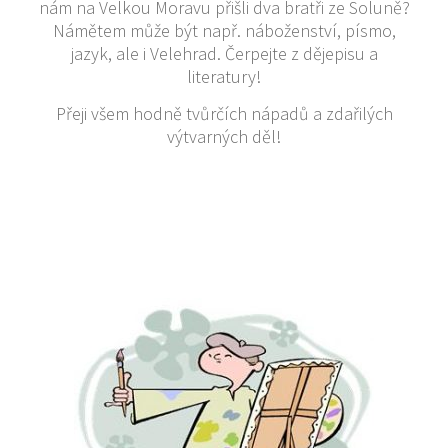
nám na Velkou Moravu přišli dva bratři ze Soluně?
Námětem může být např. náboženství, písmo,
jazyk, ale i Velehrad. Čerpejte z dějepisu a
literatury!
Přeji všem hodně tvůrčích nápadů a zdařilých
výtvarných děl!