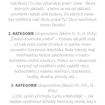
naši školu? Co bys vybarvil(a) jinak? Jsme ´Škola
dobrých základů´ a letos se má od základů
proměnit i kabát celé budovy. Do kterých barev
bys oblékl(a) naší školu právě Ty? Zkus navrhnout
novou fasádu!
2. KATEGORIE
(doporučeno žákům IV., V., VI. třídy)
„Česko-slovenské umění“ – Pomalu ale jistě znáš
už naši vlast a před 20 lety k ní patřila i dnes
sousední Slovenská republika. Naše národy mají
mnohaletou historii zakořeněnou v tradici
bohatého umění a kultury. Pokus se v návaznosti
na výročí od rozdělení států vyjádřit něco
hodnotného z našeho malířství, stavitelství,
hudby, divadla, přírody atd…
3. KATEGORIE
(doporučeno žákům VII., VIII., IX.
třídy)
„1150. výročí příchodu Cyrila a Metoděje“ – Jak
nejlépe vystihnout důležitý historický milník, kdy k