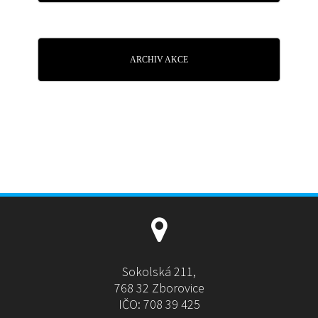
ARCHIV AKCE
Sokolská 211,
768 32 Zborovice
IČO: 708 39 425