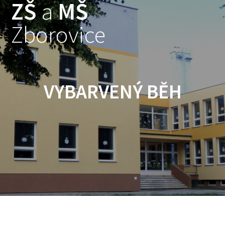
ZŠ
a
MŠ
Skip
to
Zborovice
content
VYBARVENÝ BĚH