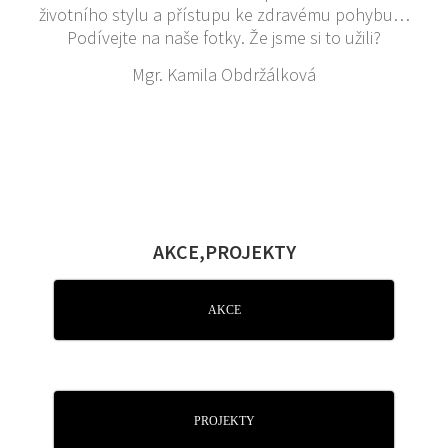
životního stylu a přístupu ke zdravému pohybu…
Podívejte na naše fotky. Že jsme si to užili?
Mgr. Kamila Obdržálková
AKCE,PROJEKTY
AKCE
PROJEKTY