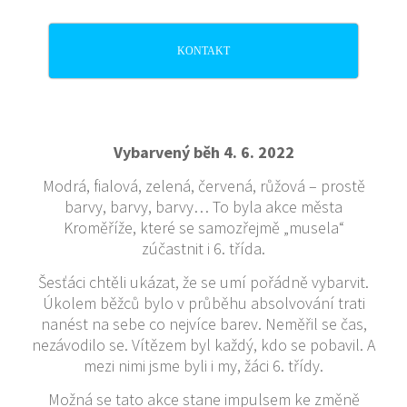
KONTAKT
Vybarvený běh 4. 6. 2022
Modrá, fialová, zelená, červená, růžová – prostě
barvy, barvy, barvy… To byla akce města
Kroměříže, které se samozřejmě „musela“
zúčastnit i 6. třída.
Šesťáci chtěli ukázat, že se umí pořádně vybarvit.
Úkolem běžců bylo v průběhu absolvování trati
nanést na sebe co nejvíce barev. Neměřil se čas,
nezávodilo se. Vítězem byl každý, kdo se pobavil. A
mezi nimi jsme byli i my, žáci 6. třídy.
Možná se tato akce stane impulsem ke změně