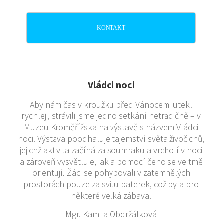
KONTAKT
Vládci noci
Aby nám čas v kroužku před Vánocemi utekl
rychleji, strávili jsme jedno setkání netradičně – v
Muzeu Kroměřížska na výstavě s názvem Vládci
noci. Výstava poodhaluje tajemství světa živočichů,
jejichž aktivita začíná za soumraku a vrcholí v noci
a zároveň vysvětluje, jak a pomocí čeho se ve tmě
orientují. Žáci se pohybovali v zatemnělých
prostorách pouze za svitu baterek, což byla pro
některé velká zábava.
Mgr. Kamila Obdržálková