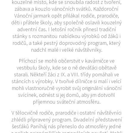
kouzelné místo, kde se snoubila radost z tvoření,
zábava a kouzlo vánočních svátků. Každoroční
Vánoční jarmark opět přilákal rodiče, prarodiče,
děti i přátele školy, aby společně oslavili kouzelný
adventní čas. I letošní ročník přinesl tradiční
stánky s rozmanitou nabídkou výrobků od žáků i
rodičů, a také pestrý doprovodný program, který
nadchl malé i velké návštěvníky.
Příchozí se mohli občerstvit v kavárničce ve
vestibulu školy, kde se o ně deváťáci obětavě
starali. Někteří žáci z IX. a VIII. třídy pomáhali ve
stáncích s výrobky. V tvořivé dílničce si malí i velcí
mohli vlastnoručně vyrobit svůj originální vánoční
svícínek, odnést si jej domů, aby jim dotvořil
příjemnou sváteční atmosféru.
V tělocvičně rodiče, prarodiče i ostatní návštěvníci
zhlédli připravený program. Divadelní představení
šesťáků Paníháj nás přeneslo do atmosféry jedné