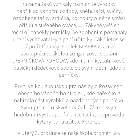
rukama žáků vznikaly rozmanité výrobky
například vánoční ozdoby, sněhuláčci, svíčky,
ozdobené tašky, srdíčka, kornouty plněné směsí
oříšků a sušeného ovoce, … Žákyně vyšších
ročníků napekly perníčky. Se zdobením pomáhaly
i paní vychovatelky a paní učitelky. Také letos se
už potřetí zapojil spolek KLAPKA z.s. a ve
spolupráci se školou zorganizoval setkání
„PERNÍČKOVÁ POHODA“, kde maminky, tatínkové,
babičky i dědečkové spolu se svými dětmi zdobili
perníčky.
První velkou zkouškou pro nás bylo Rozsvícení
obecního vánočního stromu, kde naše škola
nabízela část výrobků a nazdobených perníčků.
Svou premiéru skvěle zvládli i žáci se svým
hudebním vystoupením a recitací za doprovodu
kytary pana učitele Ferenze.
V úterý 3. prosince se naše škola proměnila v