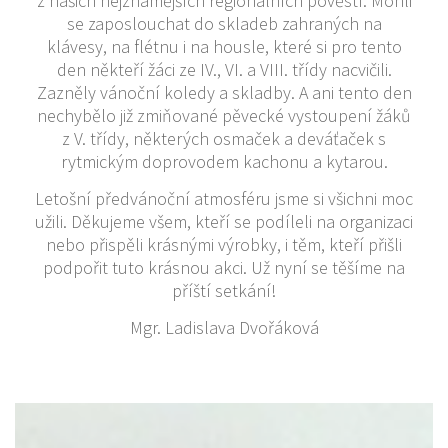
z našich nejznámějších regionálních pověstí. Mohli
se zaposlouchat do skladeb zahraných na
klávesy, na flétnu i na housle, které si pro tento
den někteří žáci ze IV., VI. a VIII. třídy nacvičili.
Zazněly vánoční koledy a skladby. A ani tento den
nechybělo již zmiňované pěvecké vystoupení žáků
z V. třídy, některých osmaček a deváťaček s
rytmickým doprovodem kachonu a kytarou.
Letošní předvánoční atmosféru jsme si všichni moc
užili. Děkujeme všem, kteří se podíleli na organizaci
nebo přispěli krásnými výrobky, i těm, kteří přišli
podpořit tuto krásnou akci. Už nyní se těšíme na
příští setkání!
Mgr. Ladislava Dvořáková