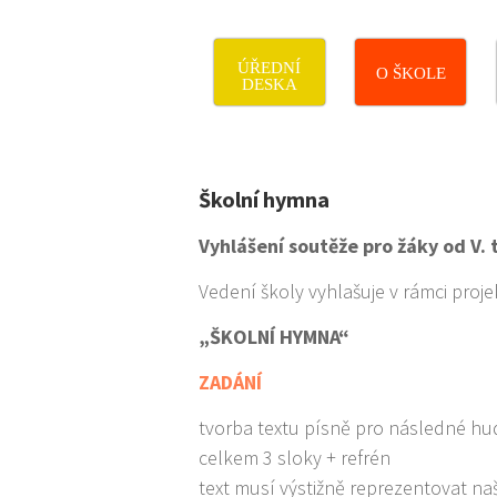
ÚŘEDNÍ
O ŠKOLE
DESKA
Školní hymna
Vyhlášení soutěže pro žáky od V. 
Vedení školy vyhlašuje v rámci proj
„ŠKOLNÍ HYMNA“
ZADÁNÍ
tvorba textu písně pro následné h
celkem 3 sloky + refrén
text musí výstižně reprezentovat na