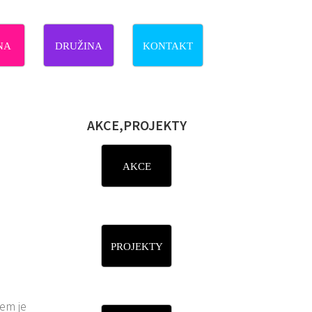
NA
DRUŽINA
KONTAKT
AKCE,PROJEKTY
AKCE
PROJEKTY
šem je