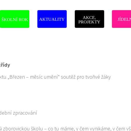
AKCE,
AKTUALITY
JÍDEL
ŠKOLNÍ ROK
PROJEKTY
třídy
ektu „Březen – měsíc umění“ soutěž pro tvořivé žáky
udební zpracování
ši zborovickou školu – co tu máme, v čem vynikáme, v čem v