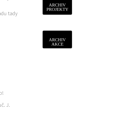
ARCHIV
PROJEKTY
adu tady
ARCHIV
AKCE
p!
č. J.