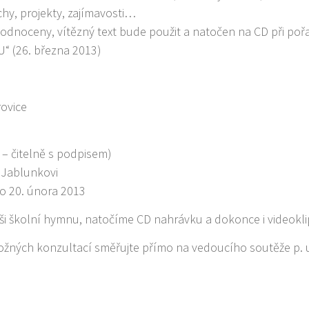
chy, projekty, zajímavosti…
hodnoceny, vítězný text bude použit a natočen na CD při poř
“ (26. března 2013)
rovice
– čitelně s podpisem)
. Jablunkovi
do 20. února 2013
ši školní hymnu, natočíme CD nahrávku a dokonce i videokli
žných konzultací směřujte přímo na vedoucího soutěže p. u