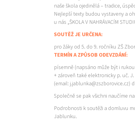
naše škola ojedinělá – tradice, úspě
Nejlepší texty budou vystaveny a o
u nás „ŠKOLA V NAHRÁVACÍM STUDIU
SOUTĚŽ JE URČENA:
pro žáky od 5. do 9. ročníku ZŠ Zbo
TERMÍN A ZPŮSOB ODEVZDÁNÍ:
písemně (napsáno může být i rukou 
+ zároveň také elektronicky p. uč. J
(email: j.jablunka@zszborovice.cz) 
Společně se pak všichni naučíme na
Podrobnosti k soutěži a domluvu mo
Jablunku.