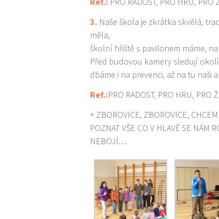
Ref.:
PRO RADOST, PRO HRU, PRO 
3.
Naše škola je zkrátka skvělá, tra
měla,
školní hřiště s pavilonem máme, n
Před budovou kamery sledují okolí
dbáme i na prevenci, až na tu naši 
Ref.:
PRO RADOST, PRO HRU, PRO 
+ ZBOROVICE, ZBOROVICE, CHCEM
POZNAT VŠE CO V HLAVĚ SE NÁM RO
NEBOJÍ…