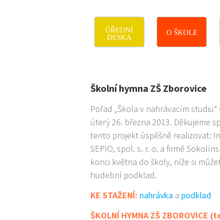
ÚŘEDNÍ
O ŠKOLE
DESKA
Školní hymna ZŠ Zborovice
Pořad „Škola v nahrávacím studiu“
úterý 26. března 2013. Děkujeme 
tento projekt úspěšně realizovat: In
SEPIO, spol. s. r. o. a firmě Sokolín
konci května do školy, níže si může
hudební podklad.
KE STAŽENÍ:
nahrávka
a
podklad
ŠKOLNÍ HYMNA ZŠ ZBOROVICE (text