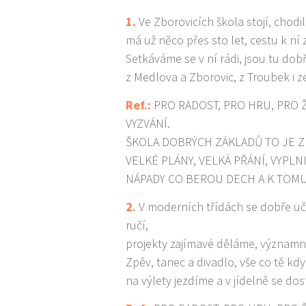
1.
Ve Zborovicích škola stojí, chodil
má už něco přes sto let, cestu k n
Setkáváme se v ní rádi, jsou tu dob
z Medlova a Zborovic, z Troubek i ze
Ref.:
PRO RADOST, PRO HRU, PRO 
VYZVÁNÍ.
ŠKOLA DOBRÝCH ZÁKLADŮ TO JE Z
VELKÉ PLÁNY, VELKÁ PŘÁNÍ, VYPLN
NÁPADY CO BEROU DECH A K TOMU
2.
V moderních třídách se dobře učí
ručí,
projekty zajímavé děláme, význam
Zpěv, tanec a divadlo, vše co tě kd
na výlety jezdíme a v jídelně se dos