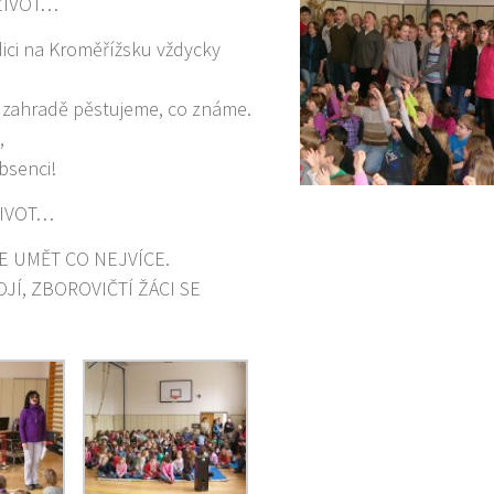
ŽIVOT…
dici na Kroměřížsku vždycky
a zahradě pěstujeme, co známe.
,
absenci!
ŽIVOT…
E UMĚT CO NEJVÍCE.
JÍ, ZBOROVIČTÍ ŽÁCI SE