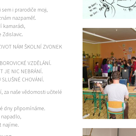
i sem i prarodiče moji,
í znám nazpaměť.
ří kamarádi,
 Zdislavic.
ŽIVOT NÁM ŠKOLNÍ ZVONEK
BOROVICKÉ VZDĚLÁNÍ.
IT JE NIC NEBRÁNÍ.
 SLUŠNÉ CHOVÁNÍ.
, za naše vědomosti učitelé
né dny připomínáme.
y napadlo,
t najíme.