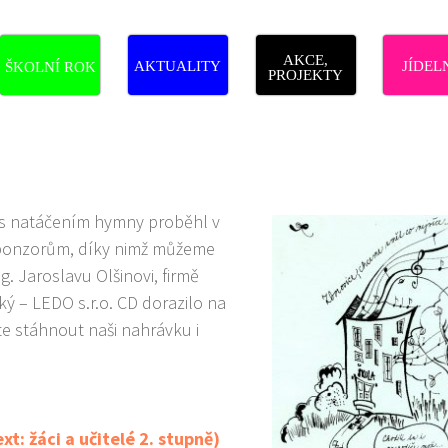
AKCE,
AKTUALITY
JÍDEL
ŠKOLNÍ ROK
PROJEKTY
 s natáčením hymny proběhl v
sponzorům, díky nimž můžeme
g. Jaroslavu Olšinovi, firmě
ský – LEDO s.r.o. CD dorazilo na
te stáhnout naši nahrávku i
: žáci a učitelé 2. stupně)