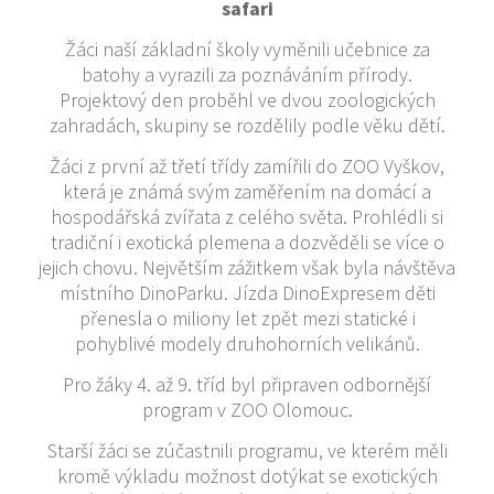
safari
Žáci naší základní školy vyměnili učebnice za
batohy a vyrazili za poznáváním přírody.
Projektový den proběhl ve dvou zoologických
zahradách, skupiny se rozdělily podle věku dětí.
Žáci z první až třetí třídy zamířili do ZOO Vyškov,
která je známá svým zaměřením na domácí a
hospodářská zvířata z celého světa. Prohlédli si
tradiční i exotická plemena a dozvěděli se více o
jejich chovu. Největším zážitkem však byla návštěva
místního DinoParku. Jízda DinoExpresem děti
přenesla o miliony let zpět mezi statické i
pohyblivé modely druhohorních velikánů.
Pro žáky 4. až 9. tříd byl připraven odbornější
program v ZOO Olomouc.
Starší žáci se zúčastnili programu, ve kterém měli
kromě výkladu možnost dotýkat se exotických