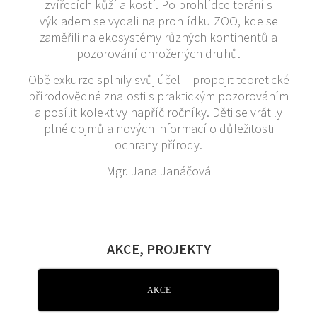
zvířecích kůží a kostí. Po prohlídce terárií s
výkladem se vydali na prohlídku ZOO, kde se
zaměřili na ekosystémy různých kontinentů a
pozorování ohrožených druhů.
Obě exkurze splnily svůj účel – propojit teoretické
přírodovědné znalosti s praktickým pozorováním
a posílit kolektivy napříč ročníky. Děti se vrátily
plné dojmů a nových informací o důležitosti
ochrany přírody.
Mgr. Jana Janáčová
AKCE, PROJEKTY
AKCE