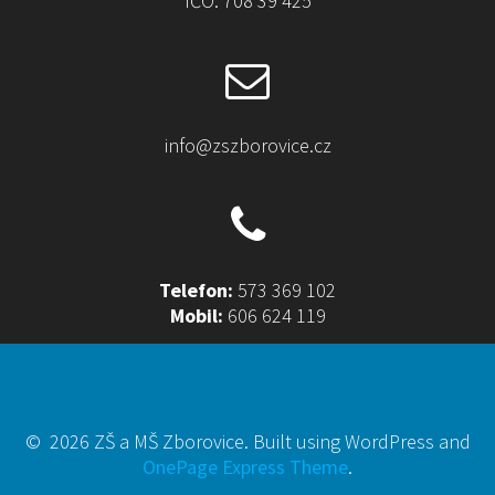
IČO: 708 39 425
info@zszborovice.cz
Telefon:
573 369 102
Mobil:
606 624 119
© 2026 ZŠ a MŠ Zborovice. Built using WordPress and
OnePage Express Theme
.