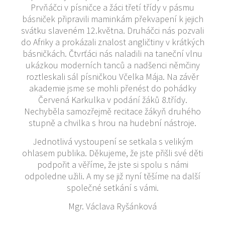
Prvňáčci v písničce a žáci třetí třídy v pásmu
básniček připravili maminkám překvapení k jejich
svátku slaveném 12.května. Druháčci nás pozvali
do Afriky a prokázali znalost angličtiny v krátkých
básničkách. Čtvrťáci nás naladili na taneční vlnu
ukázkou moderních tanců a nadšenci němčiny
roztleskali sál písničkou Včelka Mája. Na závěr
akademie jsme se mohli přenést do pohádky
Červená Karkulka v podání žáků 8.třídy.
Nechyběla samozřejmě recitace žákyň druhého
stupně a chvilka s hrou na hudební nástroje.
Jednotlivá vystoupení se setkala s velikým
ohlasem publika. Děkujeme, že jste přišli své děti
podpořit a věříme, že jste si spolu s námi
odpoledne užili. A my se již nyní těšíme na další
společné setkání s vámi.
Mgr. Václava Ryšánková