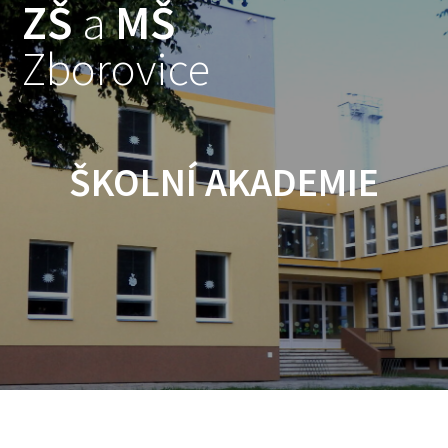
ZŠ
a
MŠ
Skip
to
Zborovice
content
ŠKOLNÍ AKADEMIE