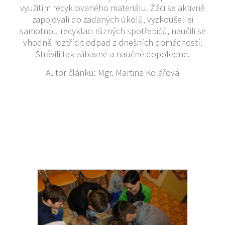
využitím recyklovaného materiálu. Žáci se aktivně
zapojovali do zadaných úkolů, vyzkoušeli si
samotnou recyklaci různých spotřebičů, naučili se
vhodně roztřídit odpad z dnešních domácností.
Strávili tak zábavné a naučné dopoledne.
Autor článku: Mgr. Martina Kolářová