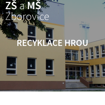
ZŠ
a
MŠ
Skip
to
Zborovice
content
RECYKLACE HROU