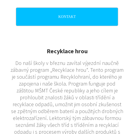
KONTAKT
Recyklace hrou
Do naší školy v březnu zavítal výjezdní naučně
zábavný program „Recyklace hrou“. Tento program
je součástí programu Recyklohraní, do kterého je
zapojena i naše škola. Program funguje pod
záštitou MŠMT České republiky a jeho cílem je
prohloubit znalosti žáků v oblasti třídění a
recyklace odpadů, umožnit jim osobní zkušenost
se zpětným odběrem baterií a použitých drobných
elektrozařízení. Lektorský tým zábavnou formou
seznámil žáky všech tříd s tříděním a recyklací
odpadu i s procesem výroby dalších produktů s