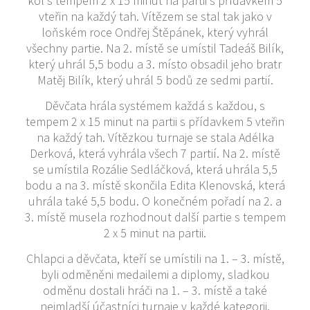
kol s tempem 2 x 15 minut na partii s přídavkem 5
vteřin na každý tah. Vítězem se stal tak jako v
loňském roce Ondřej Štěpánek, který vyhrál
všechny partie. Na 2. místě se umístil Tadeáš Bilík,
který uhrál 5,5 bodu a 3. místo obsadil jeho bratr
Matěj Bilík, který uhrál 5 bodů ze sedmi partií.
Děvčata hrála systémem každá s každou, s
tempem 2 x 15 minut na partii s přídavkem 5 vteřin
na každý tah. Vítězkou turnaje se stala Adélka
Derková, která vyhrála všech 7 partií. Na 2. místě
se umístila Rozálie Sedláčková, která uhrála 5,5
bodu a na 3. místě skončila Edita Klenovská, která
uhrála také 5,5 bodu. O konečném pořadí na 2. a
3. místě musela rozhodnout další partie s tempem
2 x 5 minut na partii.
Chlapci a děvčata, kteří se umístili na 1. – 3. místě,
byli odměněni medailemi a diplomy, sladkou
odměnu dostali hráči na 1. – 3. místě a také
nejmladší účastníci turnaje v každé kategorii.