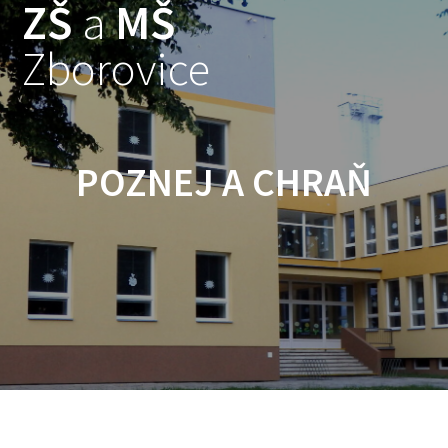
ZŠ
a
MŠ
Skip
to
Zborovice
content
POZNEJ A CHRAŇ