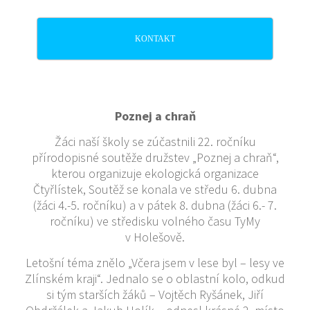
KONTAKT
Poznej a chraň
Žáci naší školy se zúčastnili 22. ročníku
přírodopisné soutěže družstev „Poznej a chraň“,
kterou organizuje ekologická organizace
Čtyřlístek, Soutěž se konala ve středu 6. dubna
(žáci 4.-5. ročníku) a v pátek 8. dubna (žáci 6.- 7.
ročníku) ve středisku volného času TyMy
v Holešově.
Letošní téma znělo „Včera jsem v lese byl – lesy ve
Zlínském kraji“. Jednalo se o oblastní kolo, odkud
si tým starších žáků – Vojtěch Ryšánek, Jiří