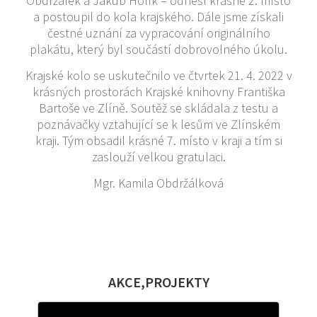
Obdržálek a Jakub Holík – odnesl krásné 2. místo
a postoupil do kola krajského. Dále jsme získali
čestné uznání za vypracování originálního
plakátu, který byl součástí dobrovolného úkolu.
Krajské kolo se uskutečnilo ve čtvrtek 21. 4. 2022 v
krásných prostorách Krajské knihovny Františka
Bartoše ve Zlíně. Soutěž se skládala z testu a
poznávačky vztahující se k lesům ve Zlínském
kraji. Tým obsadil krásné 7. místo v kraji a tím si
zaslouží velkou gratulaci.
Mgr. Kamila Obdržálková
AKCE,PROJEKTY