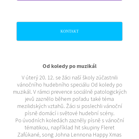
KONTAKT
Od koledy po muzikál
V úterý 20. 12. se žáci naší školy zúčastnili
vánočního hudebního speciálu Od koledy po
muzikál. V rámci prevence sociálně patologických
jevů zaznělo během pořadu také téma
mezilidských vztahů. Žáci si poslechli vánoční
písně domácí i světové hudební scény.
Po úvodních koledách zazněly písně s vánoční
tématikou, například hit skupiny Fleret
Zafúkané, song Johna Lennona Happy Xmas