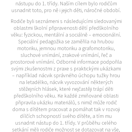
nástupu do 1. třídy. Naším cílem bylo rodičům
usnadnit toto, pro ně i jejich děti, náročné období.
Rodiče byli seznámeni s následujícími sledovanými
oblastmi školní připravenosti dětí předškolního
věku: fyzickou, mentální a sociálně – emocionální.
Speciální pedagožka se zaměřila na hrubou
motoriku, jemnou motoriku a grafomotoriku,
sluchové vnímání, zrakové vnímání, řeč a
prostorové vnímání. Odborné informace podpořila
svými zkušenostmi z praxe s praktickými ukázkami
– například nácvik správného úchopu tužky hrou
na letadélko, nácvik vyvozování některých
stěžejních hlásek, které nejčastěji trápí děti
předškolního věku. Ke každé zmiňované oblasti
připravila ukázku materiálů, s nimiž může rodič
doma s dítětem pracovat a pomáhat tak v rozvoji
dílčích schopností svého dítěte, a tím mu
usnadnit nástup do 1. třídy. V průběhu celého
setkání měli rodiče možnost se dotazovat na vše,