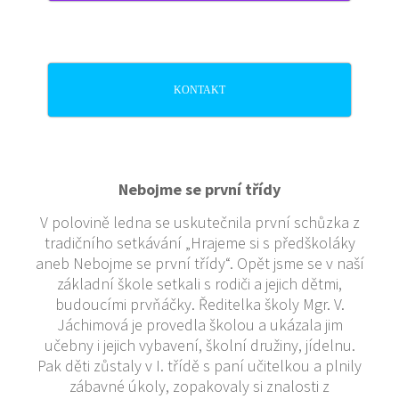
KONTAKT
Nebojme se první třídy
V polovině ledna se uskutečnila první schůzka z
tradičního setkávání „Hrajeme si s předškoláky
aneb Nebojme se první třídy“. Opět jsme se v naší
základní škole setkali s rodiči a jejich dětmi,
budoucími prvňáčky. Ředitelka školy Mgr. V.
Jáchimová je provedla školou a ukázala jim
učebny i jejich vybavení, školní družiny, jídelnu.
Pak děti zůstaly v I. třídě s paní učitelkou a plnily
zábavné úkoly, zopakovaly si znalosti z