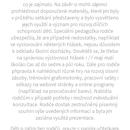
co je zajímalo. Na závěr si mohli zájemci
prohlédnout doporučené materiály, které jim byly
v průběhu setkání představeny a bylo vysvětleno
jejich využití a význam pro rozvoj dílčích
schopností dětí. Speciální pedagožka rodiče
ubezpečila, že ani případné nedostatky, například
ve vyslovování některých hlásek, nejsou důvodem
k odkladu školní docházky. Dověděli se, že třeba
na správnou výslovnost hlásek r / ř mají malí
školáci čas až do sedmi a půl roku. Dále pro rodiče
připravila k nahlédnutí různé hry na rozvoj slovní
zásoby, trénování grafomotoriky, pracovní sešity i
odkazy na webové stránky a online programy
(například na procvičování barev). Nabídla
rodičům v případě potřeby i možnost individuální
konzultace. Rodiče dostali zestručněný písemný
souhrn výše uvedených informací a byla jim
zaslána využitá prezentace.
Děti si zatím bez rodičů, pouze s paními učitelkami,