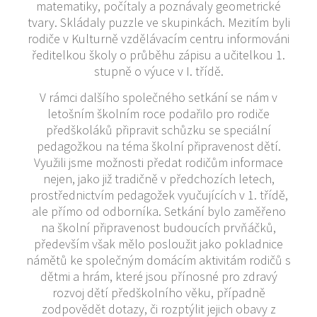
matematiky, počítaly a poznávaly geometrické
tvary. Skládaly puzzle ve skupinkách. Mezitím byli
rodiče v Kulturně vzdělávacím centru informováni
ředitelkou školy o průběhu zápisu a učitelkou 1.
stupně o výuce v I. třídě.
V rámci dalšího společného setkání se nám v
letošním školním roce podařilo pro rodiče
předškoláků připravit schůzku se speciální
pedagožkou na téma školní připravenost dětí.
Využili jsme možnosti předat rodičům informace
nejen, jako již tradičně v předchozích letech,
prostřednictvím pedagožek vyučujících v 1. třídě,
ale přímo od odborníka. Setkání bylo zaměřeno
na školní připravenost budoucích prvňáčků,
především však mělo posloužit jako pokladnice
námětů ke společným domácím aktivitám rodičů s
dětmi a hrám, které jsou přínosné pro zdravý
rozvoj dětí předškolního věku, případně
zodpovědět dotazy, či rozptýlit jejich obavy z