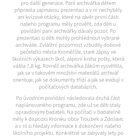
pro další generace. Paní archivářka dětem
připravila zajímavou prezentaci a v ní nechyběly
ani kvízové otázky, které na závěr první části
našeho programu měly prověřit, zda děti u
povídání paní archivářky dávaly pozor. Po
prezentaci si děti mohly prohlédnout vybrané
archiválie. Zvláštní pozornost vzbudily dobové
pečetidlo města Kroměříže, staré zápisy ve
školních výkazech škol, zápisní kniha pošty, která
vážila 7,8 kg. Rovněž archivářka žákům vysvětlila,
jak se v takovém množství materiálů archivář
orientuje, jak se dokumenty třídí a jak se evidují v
počítačových databázích.
Po úvodním povídání následovala druhá část
naplánovaného programu, zde už se děti staly
opravdovými badateli. Na počítači v badatelně
měly k dispozici Kroniku obce Troubek a Zdislavic
a v ní si hledaly informace k dokončení našeho
školního projektu. Konkrétně se zabývaly lety po