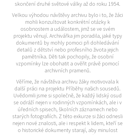
skončení druhé světové války až do roku 1954.
Velkou výhodou návštěvy archivu bylo i to, že žáci
mohli konzultovat konkrétní otázky k
osobnostem a událostem, jimž se ve svém
projektu věnují. Archivářka jim poradila, jaké typy
dokumentů by mohly pomoci při dohledávání
detailů z dětství nebo profesního života jejich
pamětníka. Děti tak pochopily, že osobní
vzpomínky lze obohatit a ověřit právě pomocí
archivních pramenů.
Věříme, že návštěva archivu žáky motivovala k
další práci na projektu Příběhy našich sousedů.
Uvědomili jsme si společně, že každý lidský osud
se odráží nejen v rodinných vzpomínkách, ale i v
úředních spisech, školních záznamech nebo
starých fotografiích. Z této exkurze si žáci odnesli
nejen nové znalosti, ale i respekt k lidem, kteří se
o historické dokumenty starají, aby minulost