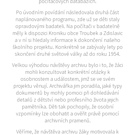
počítačových databázích.
Po úvodním povídání následovala druhá část
naplánovaného programu, zde už se děti staly
opravdovými badateli. Na počítači v badatelně
měly k dispozici Kroniku obce Troubek a Zdislavic
a v ní si hledaly informace k dokončení našeho
školního projektu. Konkrétně se zabývaly lety po
skončení druhé světové války až do roku 1954.
Velkou výhodou návštěvy archivu bylo i to, že žáci
mohli konzultovat konkrétní otázky k
osobnostem a událostem, jimž se ve svém
projektu věnují. Archivářka jim poradila, jaké typy
dokumentů by mohly pomoci při dohledávání
detailů z dětství nebo profesního života jejich
pamětníka. Děti tak pochopily, že osobní
vzpomínky lze obohatit a ověřit právě pomocí
archivních pramenů.
Věříme, že návštěva archivu žáky motivovala k