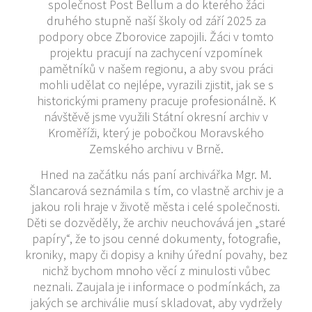
společnost Post Bellum a do kterého žáci
druhého stupně naší školy od září 2025 za
podpory obce Zborovice zapojili. Žáci v tomto
projektu pracují na zachycení vzpomínek
pamětníků v našem regionu, a aby svou práci
mohli udělat co nejlépe, vyrazili zjistit, jak se s
historickými prameny pracuje profesionálně. K
návštěvě jsme využili Státní okresní archiv v
Kroměříži, který je pobočkou Moravského
Zemského archivu v Brně.
Hned na začátku nás paní archivářka Mgr. M.
Šlancarová seznámila s tím, co vlastně archiv je a
jakou roli hraje v životě města i celé společnosti.
Děti se dozvěděly, že archiv neuchovává jen „staré
papíry“, že to jsou cenné dokumenty, fotografie,
kroniky, mapy či dopisy a knihy úřední povahy, bez
nichž bychom mnoho věcí z minulosti vůbec
neznali. Zaujala je i informace o podmínkách, za
jakých se archiválie musí skladovat, aby vydržely