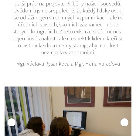
další práci na projektu Příběhy našich sousedů.
Uvědomili jsme si společně, že každý lidský osud
se odráží nejen v rodinných vzpomínkách, ale i v
úředních spisech, školních záznamech nebo
starých fotografiích. Z této exkurze si žáci odnesli
nejen nové znalosti, ale i respekt k lidem, kteří se
o historické dokumenty starají, aby minulost
nezmizela v zapomnění.
Mgr. Václava Ryšánková a Mgr. Hana Varaďová