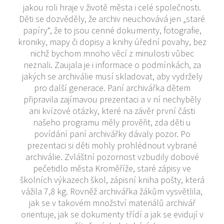
jakou roli hraje v životě města i celé společnosti.
Děti se dozvěděly, že archiv neuchovává jen „staré
papíry“, že to jsou cenné dokumenty, fotografie,
kroniky, mapy či dopisy a knihy úřední povahy, bez
nichž bychom mnoho věcí z minulosti vůbec
neznali. Zaujala je i informace o podmínkách, za
jakých se archiválie musí skladovat, aby vydržely
pro další generace. Paní archivářka dětem
připravila zajímavou prezentaci a v ní nechyběly
ani kvízové otázky, které na závěr první části
našeho programu měly prověřit, zda děti u
povídání paní archivářky dávaly pozor. Po
prezentaci si děti mohly prohlédnout vybrané
archiválie. Zvláštní pozornost vzbudily dobové
pečetidlo města Kroměříže, staré zápisy ve
školních výkazech škol, zápisní kniha pošty, která
vážila 7,8 kg. Rovněž archivářka žákům vysvětlila,
jak se v takovém množství materiálů archivář
orientuje, jak se dokumenty třídí a jak se evidují v