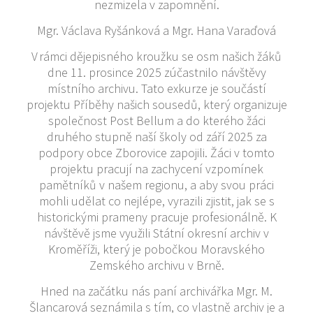
nezmizela v zapomnění.
Mgr. Václava Ryšánková a Mgr. Hana Varaďová
V rámci dějepisného kroužku se osm našich žáků
dne 11. prosince 2025 zúčastnilo návštěvy
místního archivu. Tato exkurze je součástí
projektu Příběhy našich sousedů, který organizuje
společnost Post Bellum a do kterého žáci
druhého stupně naší školy od září 2025 za
podpory obce Zborovice zapojili. Žáci v tomto
projektu pracují na zachycení vzpomínek
pamětníků v našem regionu, a aby svou práci
mohli udělat co nejlépe, vyrazili zjistit, jak se s
historickými prameny pracuje profesionálně. K
návštěvě jsme využili Státní okresní archiv v
Kroměříži, který je pobočkou Moravského
Zemského archivu v Brně.
Hned na začátku nás paní archivářka Mgr. M.
Šlancarová seznámila s tím, co vlastně archiv je a