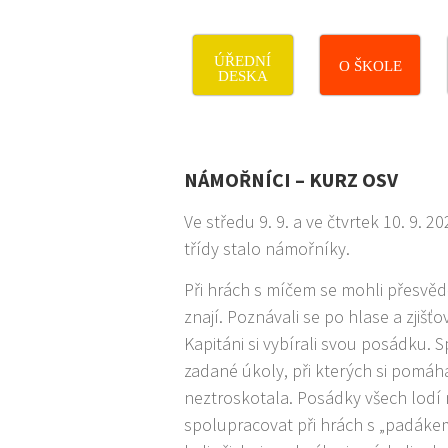
ÚŘEDNÍ
O ŠKOLE
DESKA
NÁMOŘNÍCI – KURZ OSV
Ve středu 9. 9. a ve čtvrtek 10. 9. 20
třídy stalo námořníky.
Při hrách s míčem se mohli přesvědč
znají. Poznávali se po hlase a zjišťov
Kapitáni si vybírali svou posádku. S
zadané úkoly, při kterých si pomáhal
neztroskotala. Posádky všech lodí
spolupracovat při hrách s „padákem