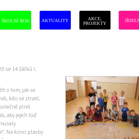
AKCE,
AKTUALITY
JÍDEL
ŠKOLNÍ ROK
PROJEKTY
20 se 14 žáčků I.
it o tom, jak se
ali, kdo se ztratil.
polečně plnili
i, aby jejich loď
 musely
“. Na konci plavby