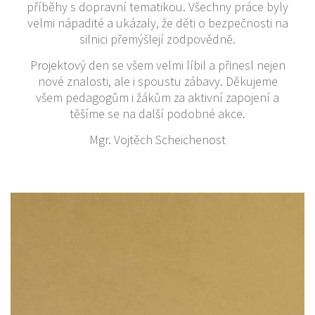
příběhy s dopravní tematikou. Všechny práce byly
velmi nápadité a ukázaly, že děti o bezpečnosti na
silnici přemýšlejí zodpovědně.
Projektový den se všem velmi líbil a přinesl nejen
nové znalosti, ale i spoustu zábavy. Děkujeme
všem pedagogům i žákům za aktivní zapojení a
těšíme se na další podobné akce.
Mgr. Vojtěch Scheichenost