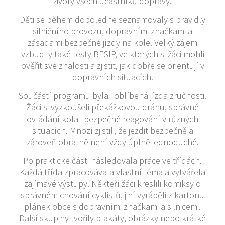
životy všech účastníků dopravy.
Děti se během dopoledne seznamovaly s pravidly
silničního provozu, dopravními značkami a
zásadami bezpečné jízdy na kole. Velký zájem
vzbudily také testy BESIP, ve kterých si žáci mohli
ověřit své znalosti a zjistit, jak dobře se orientují v
dopravních situacích.
Součástí programu byla i oblíbená jízda zručnosti.
Žáci si vyzkoušeli překážkovou dráhu, správné
ovládání kola i bezpečné reagování v různých
situacích. Mnozí zjistili, že jezdit bezpečně a
zároveň obratně není vždy úplně jednoduché.
Po praktické části následovala práce ve třídách.
Každá třída zpracovávala vlastní téma a vytvářela
zajímavé výstupy. Někteří žáci kreslili komiksy o
správném chování cyklistů, jiní vyráběli z kartonu
plánek obce s dopravními značkami a silnicemi.
Další skupiny tvořily plakáty, obrázky nebo krátké