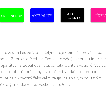
AKCE,
AKTUALITY
JÍDEL
ŠKOLNÍ ROK
PROJEKTY
ojektový den Les ve škole. Celým projektem nás provázel pan 
polku Zborovice-Medlov. Žáci se dozvěděli spoustu informac
reparátech si zopakovali stavbu těla těchto živočichů. Vyslec
tom, co obnáší práce myslivce. Mohli si také prohlédnout
lím, že pan Novotný žáky velmi zaujal nejen svým poutavým
 některými setká v mysliveckém sdružení.