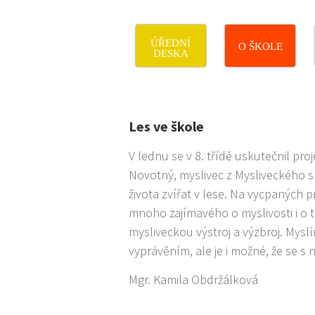
ÚŘEDNÍ
O ŠKOLE
DESKA
Les ve škole
V lednu se v 8. třídě uskutečnil pr
Novotný, myslivec z Mysliveckého s
života zvířat v lese. Na vycpaných p
mnoho zajímavého o myslivosti i o 
mysliveckou výstroj a výzbroj. Mys
vyprávěním, ale je i možné, že se s
Mgr. Kamila Obdržálková