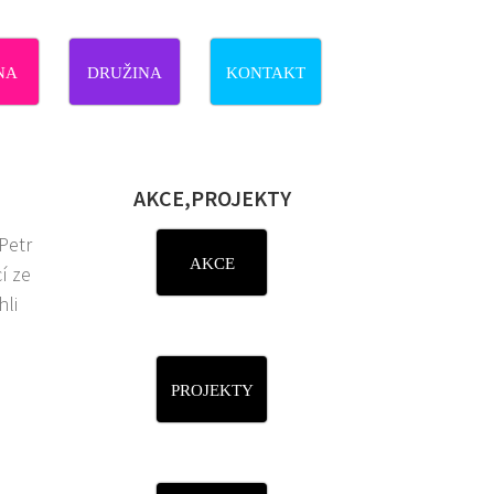
NA
DRUŽINA
KONTAKT
AKCE,PROJEKTY
Petr
AKCE
í ze
hli
PROJEKTY