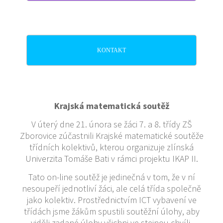
KONTAKT
Krajská matematická soutěž
V úterý dne 21. února se žáci 7. a 8. třídy ZŠ
Zborovice zúčastnili Krajské matematické soutěže
třídních kolektivů, kterou organizuje zlínská
Univerzita Tomáše Bati v rámci projektu IKAP II.
Tato on-line soutěž je jedinečná v tom, že v ní
nesoupeří jednotliví žáci, ale celá třída společně
jako kolektiv. Prostřednictvím ICT vybavení ve
třídách jsme žákům spustili soutěžní úlohy, aby
viděli zadané úlohy všichni ve stejnou chvíli.