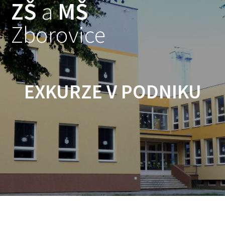
ZŠ
a
MŠ
Skip
to
Zborovice
content
EXKURZE V PODNIKU