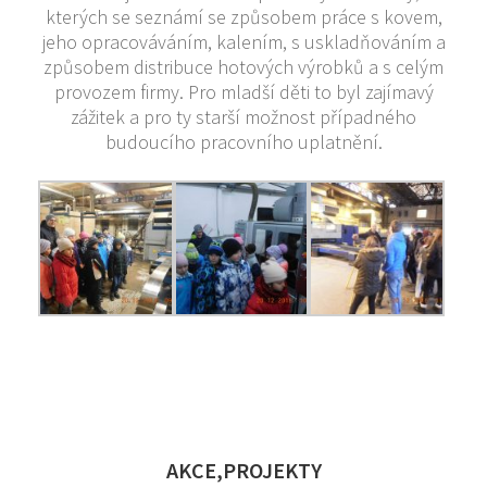
kterých se seznámí se způsobem práce s kovem,
jeho opracováváním, kalením, s uskladňováním a
způsobem distribuce hotových výrobků a s celým
provozem firmy. Pro mladší děti to byl zajímavý
zážitek a pro ty starší možnost případného
budoucího pracovního uplatnění.
AKCE,PROJEKTY