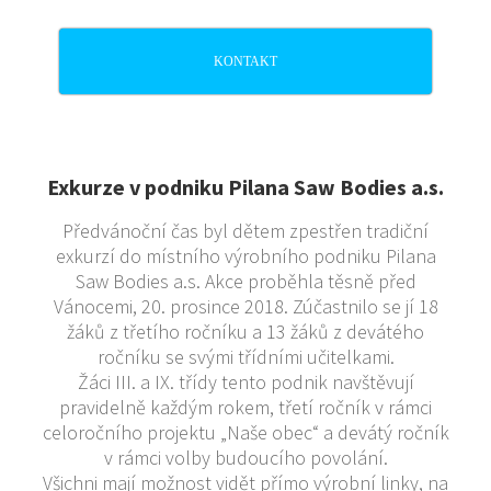
KONTAKT
Exkurze v podniku Pilana Saw Bodies a.s.
Předvánoční čas byl dětem zpestřen tradiční
exkurzí do místního výrobního podniku Pilana
Saw Bodies a.s. Akce proběhla těsně před
Vánocemi, 20. prosince 2018. Zúčastnilo se jí 18
žáků z třetího ročníku a 13 žáků z devátého
ročníku se svými třídními učitelkami.
Žáci III. a IX. třídy tento podnik navštěvují
pravidelně každým rokem, třetí ročník v rámci
celoročního projektu „Naše obec“ a devátý ročník
v rámci volby budoucího povolání.
Všichni mají možnost vidět přímo výrobní linky, na