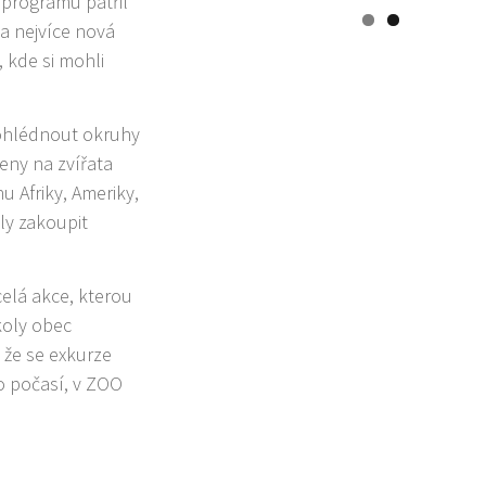
 programu patřil
a nejvíce nová
, kde si mohli
rohlédnout okruhy
eny na zvířata
u Afriky, Ameriky,
hly zakoupit
celá akce, kterou
školy obec
 že se exkurze
ího počasí, v ZOO