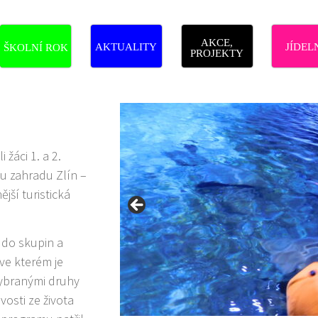
AKCE,
AKTUALITY
JÍDEL
ŠKOLNÍ ROK
PROJEKTY
 žáci 1. a 2.
ou zahradu Zlín –
jší turistická
i do skupin a
ve kterém je
vybranými druhy
vosti ze života