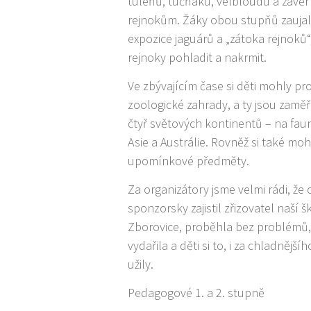
tuleňů, tučňáků, velbloudů a závěr
rejnokům. Žáky obou stupňů zaujal
expozice jaguárů a „zátoka rejnoků“
rejnoky pohladit a nakrmit.
Ve zbývajícím čase si děti mohly p
zoologické zahrady, a ty jsou zaměř
čtyř světových kontinentů – na faun
Asie a Austrálie. Rovněž si také mo
upomínkové předměty.
Za organizátory jsme velmi rádi, že 
sponzorsky zajistil zřizovatel naší 
Zborovice, proběhla bez problémů,
vydařila a děti si to, i za chladnějš
užily.
Pedagogové 1. a 2. stupně