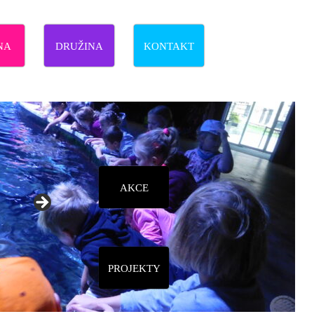
NA
DRUŽINA
KONTAKT
AKCE,
PROJEKTY
AKCE
PROJEKTY