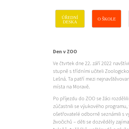
ÚŘEDNÍ
O ŠKOLE
DESKA
Den v ZOO
Ve čtvrtek dne 22. září 2022 navštívili
stupně s třídními učiteli Zoologick
Lešná. Ta patří mezi nejnavštěvovaně
místa na Moravě.
Po příjezdu do ZOO se žáci rozdělil
zúčastnili se výukového programu, 
ošetřovatelé odborně seznámili s 
živočichů – děti se dozvěděly zajíma