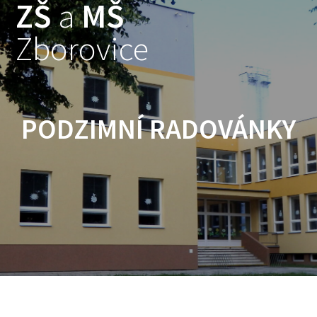
ZŠ
a
MŠ
Skip
to
Zborovice
content
PODZIMNÍ RADOVÁNKY