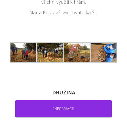
všichni využili k hrám.
Marta Koplová, vychovatelka ŠD
DRUŽINA
INFORMACE