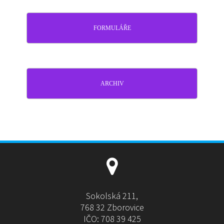
FORMULÁŘE
ARCHIV
Sokolská 211,
768 32 Zborovice
IČO: 708 39 425