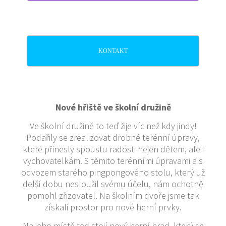
KONTAKT
Nové hřiště ve školní družině
Ve školní družině to teď žije víc než kdy jindy!
Podařily se zrealizovat drobné terénní úpravy,
které přinesly spoustu radosti nejen dětem, ale i
vychovatelkám. S těmito terénními úpravami a s
odvozem starého pingpongového stolu, který už
delší dobu nesloužil svému účelu, nám ochotně
pomohl zřizovatel. Na školním dvoře jsme tak
získali prostor pro nové herní prvky.
Na jeho místě teď stojí nový herní hrad, který se