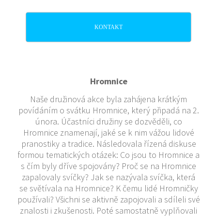
KONTAKT
Hromnice
Naše družinová akce byla zahájena krátkým
povídáním o svátku Hromnice, který připadá na 2.
února. Účastníci družiny se dozvěděli, co
Hromnice znamenají, jaké se k nim vážou lidové
pranostiky a tradice. Následovala řízená diskuse
formou tematických otázek: Co jsou to Hromnice a
s čím byly dříve spojovány? Proč se na Hromnice
zapalovaly svíčky? Jak se nazývala svíčka, která
se světívala na Hromnice? K čemu lidé Hromničky
používali? Všichni se aktivně zapojovali a sdíleli své
znalosti i zkušenosti. Poté samostatně vyplňovali