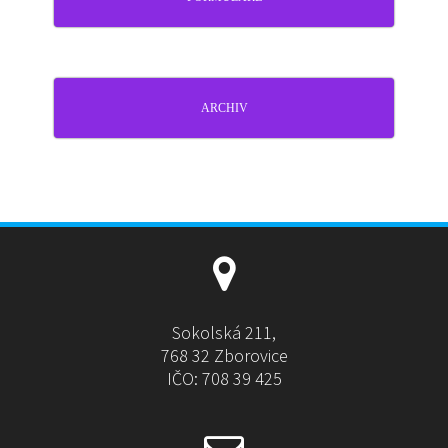
ARCHIV
Sokolská 211,
768 32 Zborovice
IČO: 708 39 425