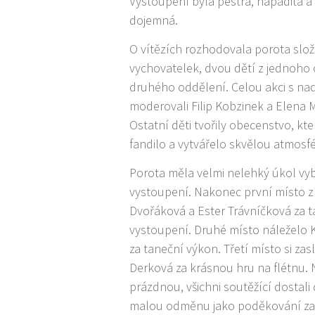
Vystoupení byla pestrá, nápaditá a 
dojemná.
O vítězích rozhodovala porota slo
vychovatelek, dvou dětí z jednoho
druhého oddělení. Celou akci s n
moderovali Filip Kobzinek a Elena
Ostatní děti tvořily obecenstvo, kt
fandilo a vytvářelo skvělou atmosfé
Porota měla velmi nelehký úkol vybr
vystoupení. Nakonec první místo z
Dvořáková a Ester Trávníčková za 
vystoupení. Druhé místo náleželo 
za taneční výkon. Třetí místo si zas
Derková za krásnou hru na flétnu. 
prázdnou, všichni soutěžící dostali
malou odměnu jako poděkování za