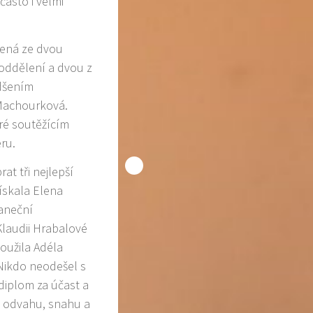
často i velmi
žená ze dvou
 oddělení a dvou z
adšením
 Machourková.
eré soutěžícím
ru.
at tři nejlepší
ískala Elena
taneční
Klaudii Hrabalové
loužila Adéla
Nikdo neodešel s
 diplom za účast a
 odvahu, snahu a