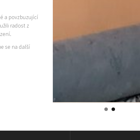
é a povzbuzující
užili radost z
zení.
e se na další