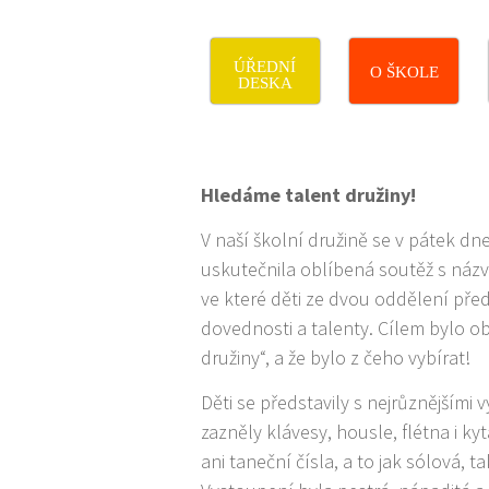
ÚŘEDNÍ
O ŠKOLE
DESKA
Hledáme talent družiny!
V naší školní družině se v pátek dne
uskutečnila oblíbená soutěž s náz
ve které děti ze dvou oddělení pře
dovednosti a talenty. Cílem bylo obj
družiny“, a že bylo z čeho vybírat!
Děti se představily s nejrůznějšími 
zazněly klávesy, housle, flétna i k
ani taneční čísla, a to jak sólová, ta