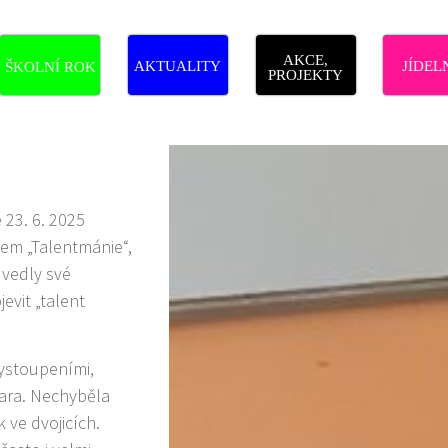
AKCE,
AKTUALITY
JÍDEL
ŠKOLNÍ ROK
PROJEKTY
 23. 6. 2025
vem „Talentmánie“,
dvedly své
evit „talent
vystoupeními,
ytara. Nechyběla
k ve dvojicích.