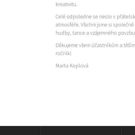
kreativitu.
Celé odpoledne se neslo v přátelsk
atmosféře. Všichni jsme si společně 
hudby, tance a vzájemného povzbu
Děkujeme všem účastníkům a těším
ročník!
Marta Koplová