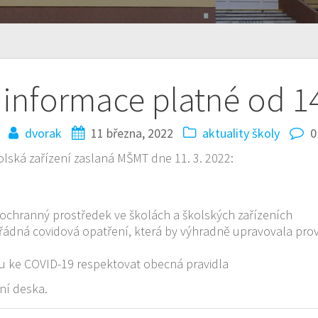
 informace platné od 14
dvorak
11 března, 2022
aktuality školy
0
olská zařízení zaslaná MŠMT dne 11. 3. 2022:
t ochranný prostředek ve školách a školských zařízeních
řádná covidová opatření, která by výhradně upravovala prov
ahu ke COVID-19 respektovat obecná pravidla
ní deska.