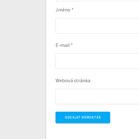
Jméno
*
E-mail
*
Webová stránka
A