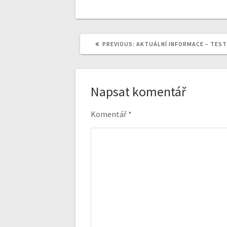
PREVIOUS
PREVIOUS:
AKTUÁLNÍ INFORMACE – TESTO
POST:
Napsat komentář
Komentář
*