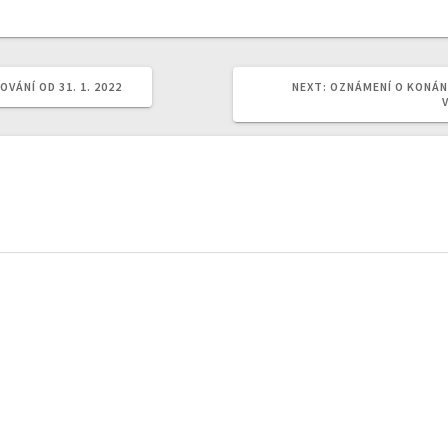
NEXT
VÁNÍ OD 31. 1. 2022
NEXT:
OZNÁMENÍ O KONÁN
POST: