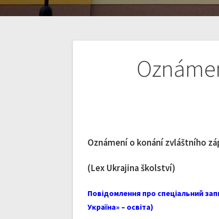
Navigace
Oznámení
pro
příspěvek
Oznámení o konání zvláštního záp
(Lex Ukrajina školství)
Повідомлення про спеціальний запи
Україна» – освіта)