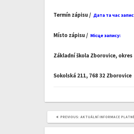
Termín zápisu
/
Дата та час запис
Místo zápisu
/
Місце запису
:
Základní škola Zborovice, ok
Sokolská 211, 768 32 Zborovice
PREVIOUS
PREVIOUS:
AKTUÁLNÍ INFORMACE PLATNÉ 
POST: