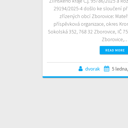
Zlínského kraje Č.j. 95786/2025 a R
29194/2025-4 došlo ke sloučení př
zřízených obcí Zborovice: Mateř
příspěvková organizace, okres Kromě
Sokolská 352, 768 32 Zborovice, IČ 7
Zborovice,
READ MORE
dvorak
5 ledna
Posts
navigation