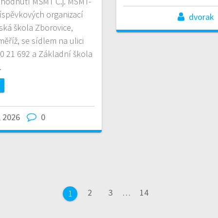
ozhodnutí MŠMT Č.j. MSMT-
íspěvkových organizací
dvorak
ská škola Zborovice,
říž, se sídlem na ulici
50 21 692 a Základní škola
…
, 2026
0
Page
Page
Page
2
3
…
14
Page
1