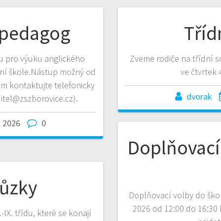
 pedagog
Tříd
u pro výuku anglického
Zveme rodiče na třídní sc
dní škole.Nástup možný od
ve čtvrtek 
ím kontaktujte telefonicky
dvorak
itel@zszborovice.cz).
, 2026
0
Doplňovací
hůzky
Doplňovací volby do škols
2026 od 12:00 do 16:30 
IX. třídu, které se konají