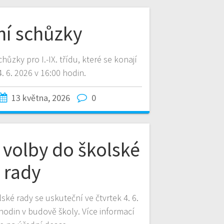
ní schůzky
hůzky pro I.-IX. třídu, které se konají
4. 6. 2026 v 16:00 hodin.
13 května, 2026
0
 volby do školské
rady
ké rady se uskuteční ve čtvrtek 4. 6.
hodin v budově školy. Více informací