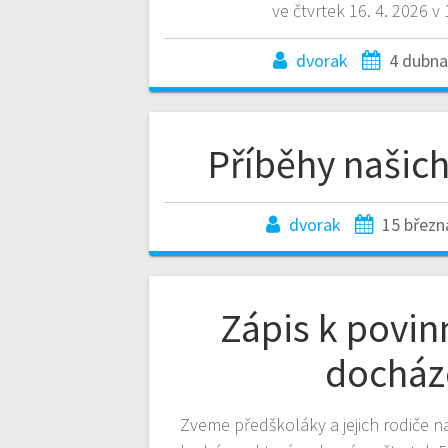
ve čtvrtek 16. 4. 2026 v
dvorak
4 dubna
Příběhy našic
dvorak
15 březn
Zápis k povin
docház
Zveme předškoláky a jejich rodiče n