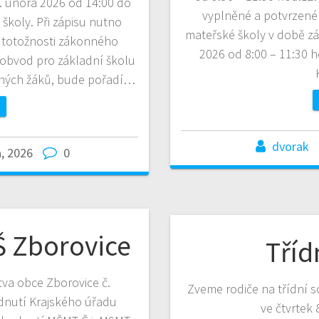
5. února 2026 od 14:00 do
vyplněné a potvrzené 
školy. Při zápisu nutno
mateřské školy v době záp
ad totožnosti zákonného
2026 od 8:00 – 11:30 h
ý obvod pro základní školu
maných žáků, bude pořadí…
dvorak
, 2026
0
Š Zborovice
Tříd
tva obce Zborovice č.
Zveme rodiče na třídní sc
odnutí Krajského úřadu
ve čtvrtek 