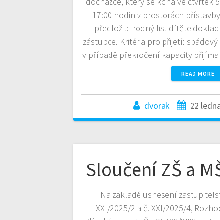
docházce, který se koná ve čtvrtek 
17:00 hodin v prostorách přístavby 
předložit: rodný list dítěte dokl
zástupce. Kritéria pro přijetí: spádov
v případě překročení kapacity přijí
READ MORE
dvorak
22 ledna
Sloučení ZŠ a M
Na základě usnesení zastupitels
XXI/2025/2 a č. XXI/2025/4, Rozh