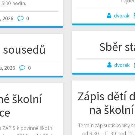
najdet
 16:00 hodin.
dvorak
, 2026
0
Sběr s
h sousedů
dvorak
a, 2026
0
Zápis dětí 
né školní
na školn
ce
Termín zápisu:tiskopisy s
a ZÁPIS k povinné školní
od 9:30 – 11:30 hod.12.