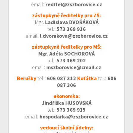
email:
reditel@zszborovice.cz
zástupkyně ředitelky pro ZŠ:
Mgr.
Ladislava DVOŘÁKOVÁ
tel.:
573 369 916
email:
l.dvorakova@zszborovice.cz
zástupkyně ředitelky pro MŠ:
Mgr. Adéla SOCHOROVÁ
tel.:
573 369 202
email:
mszborovice@cmail.cz
Berušky
tel.:
606 087 312
Koťátka
tel.:
606
087 306
ekonomka:
Jindřiška HUSOVSKÁ
tel.:
573 369 915
email:
hospodarka@zszborovice.cz
vedoucí školní jídelny: