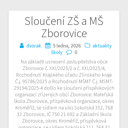
Sloučení ZŠ a MŠ
Navigace
Zborovice
pro
příspěvek
dvorak
5 ledna, 2026
aktuality
školy
0
Na základě usnesení zastupitelstva obce
Zborovice č. XXI/2025/2 a č. XXI/2025/4,
Rozhodnutí Krajského úřadu Zlínského kraje
Č.j. 95786/2025 a Rozhodnutí MŠMT Č.j. MSMT-
29194/2025-4 došlo ke sloučení příspěvkových
organizací zřízených obcí Zborovice: Mateřská
škola Zborovice, příspěvková organizace, okres
Kroměříž, se sídlem na ulici Sokolská 352, 768
32 Zborovice, IČ 750 21 692 a Základní škola
Zborovice, okres Kroměříž, příspěvková
organizace, se sídlem Sokolská 211, 768 32