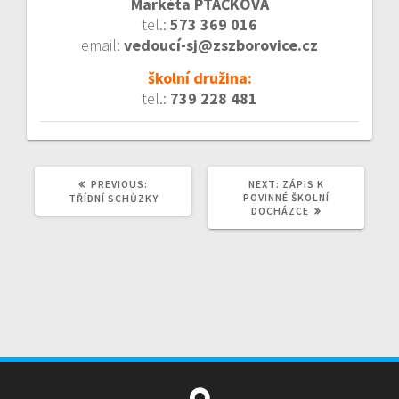
Markéta PTÁČKOVÁ
tel.:
573 369 016
email:
vedoucí-sj@zszborovice.cz
školní družina:
tel.:
739 228 481
PREVIOUS
NEXT
PREVIOUS:
NEXT:
ZÁPIS K
POST:
POST:
POVINNÉ ŠKOLNÍ
TŘÍDNÍ SCHŮZKY
DOCHÁZCE