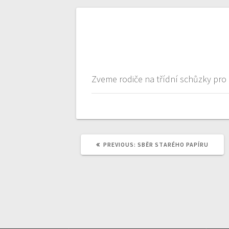
Navigace
pro
Zveme rodiče na třídní schůzky pro I.
příspěvek
PREVIOUS
PREVIOUS:
SBĚR STARÉHO PAPÍRU
POST: