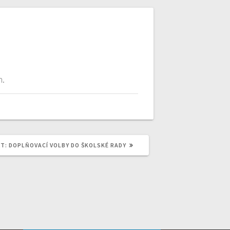
n.
NEXT
T:
DOPLŇOVACÍ VOLBY DO ŠKOLSKÉ RADY
POST: