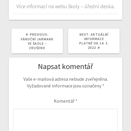
Více informací na webu školy – úřední deska.
PREVIOUS
NEXT
PREVIOUS:
NEXT:
AKTUÁLNÍ
POST:
POST:
INFORMACE
VÁNOČNÍ JARMARK
PLATNÉ OD 14. 3.
VE ŠKOLE –
2022
ZRUŠENO
Napsat komentář
Vaše e-mailová adresa nebude zveřejněna.
Vyžadované informace jsou označeny
*
Komentář
*