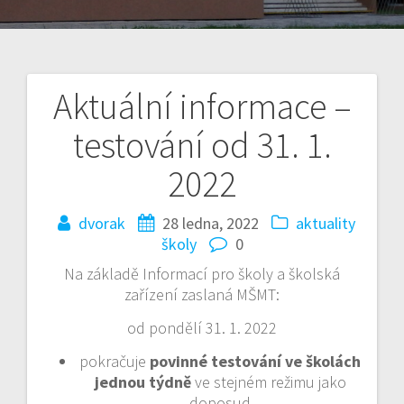
Aktuální informace –
Navigace
testování od 31. 1.
pro
2022
příspěvek
dvorak
28 ledna, 2022
aktuality
školy
0
Na základě Informací pro školy a školská
zařízení zaslaná MŠMT:
od pondělí 31. 1. 2022
pokračuje
povinné testování ve školách
jednou týdně
ve stejném režimu jako
doposud