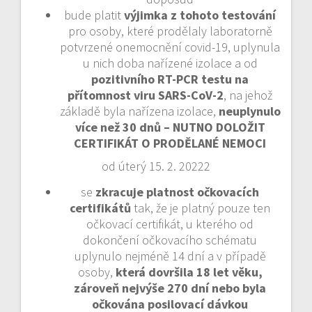
bude platit
výjimka z tohoto testování
pro osoby, které prodělaly laboratorně
potvrzené onemocnění covid-19, uplynula
u nich doba nařízené izolace a od
pozitivního RT-PCR testu na
přítomnost viru SARS-CoV-2
, na jehož
základě byla nařízena izolace,
neuplynulo
více než 30 dnů – NUTNO DOLOŽIT
CERTIFIKÁT O PRODĚLANÉ NEMOCI
od úterý 15. 2. 20222
se
zkracuje platnost očkovacích
certifikátů
tak, že je platný pouze ten
očkovací certifikát, u kterého od
dokončení očkovacího schématu
uplynulo nejméně 14 dní a v případě
osoby,
která dovršila 18 let věku,
zároveň nejvýše 270 dní nebo byla
očkována posilovací dávkou