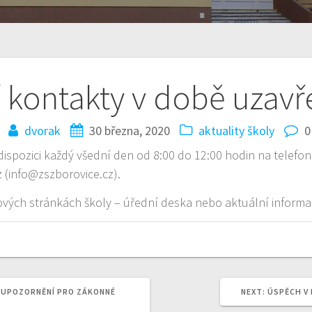
 kontakty v době uzavř
dvorak
30 března, 2020
aktuality školy
0
dispozici každý všední den od 8:00 do 12:00 hodin na telef
z (info@zszborovice.cz).
ových stránkách školy – úřední deska nebo aktuální informa
NEXT
 UPOZORNĚNÍ PRO ZÁKONNÉ
NEXT:
ÚSPĚCH V
POST: