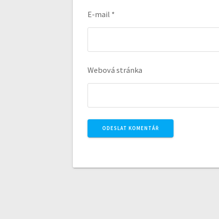
E-mail
*
Webová stránka
A
l
t
e
r
n