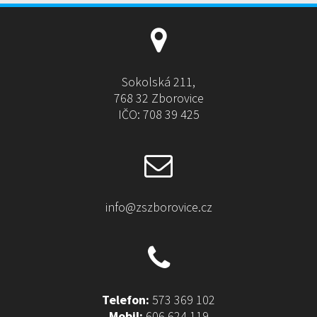
a
t
i
v
e
Sokolská 211,
:
768 32 Zborovice
IČO: 708 39 425
info@zszborovice.cz
Telefon:
573 369 102
Mobil:
606 624 119