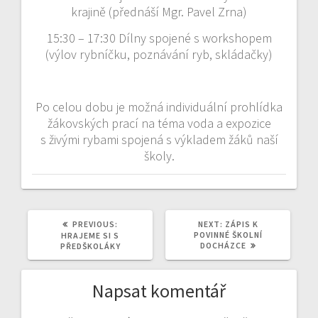
krajině (přednáší Mgr. Pavel Zrna)
15:30 – 17:30 Dílny spojené s workshopem
(výlov rybníčku, poznávání ryb, skládačky)
Po celou dobu je možná individuální prohlídka
žákovských prací na téma voda a expozice
s živými rybami spojená s výkladem žáků naší
školy.
PREVIOUS
NEXT
PREVIOUS:
NEXT:
ZÁPIS K
POST:
POST:
POVINNÉ ŠKOLNÍ
HRAJEME SI S
DOCHÁZCE
PŘEDŠKOLÁKY
Napsat komentář