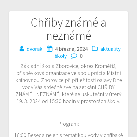
Chřiby známé a
Navigace
neznámé
pro
příspěvek
dvorak
4 března, 2024
aktuality
školy
0
Základní škola Zborovice, okres Kroměříž,
příspěvková organizace ve spolupráci s Místní
knihovnou Zborovice při příležitosti oslavy Dne
vody Vás srdečně zve na setkání CHŘIBY
ZNÁMÉ I NEZNÁMÉ, které se uskuteční v úterý
19. 3. 2024 od 15:30 hodin v prostorách školy.
Program:
16:00 Beseda nejen s tematikou vody v chřibské