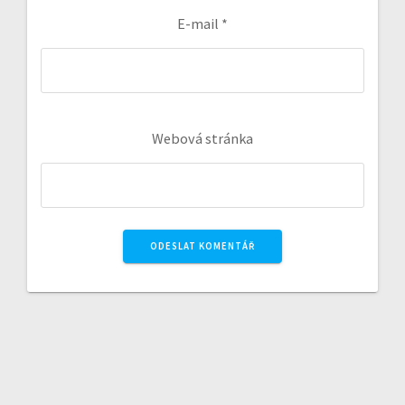
E-mail
*
Webová stránka
A
l
t
e
r
n