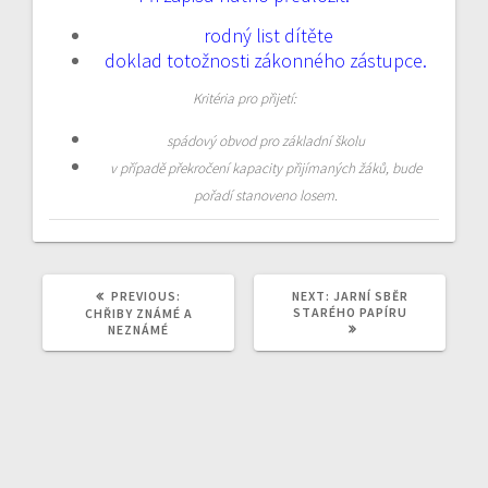
rodný list dítěte
doklad totožnosti zákonného zástupce.
Kritéria pro přijetí:
spádový obvod pro základní školu
v případě překročení kapacity přijímaných žáků, bude
pořadí stanoveno losem.
PREVIOUS
NEXT
PREVIOUS:
NEXT:
JARNÍ SBĚR
POST:
POST:
STARÉHO PAPÍRU
CHŘIBY ZNÁMÉ A
NEZNÁMÉ