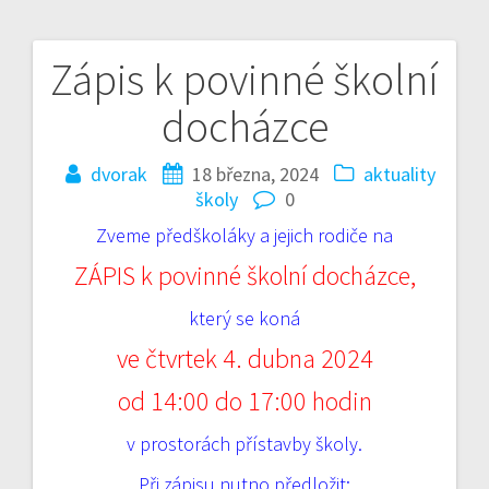
Zápis k povinné školní
Navigace
docházce
pro
příspěvek
dvorak
18 března, 2024
aktuality
školy
0
Zveme předškoláky a jejich rodiče na
ZÁPIS k povinné školní docházce,
který se koná
ve čtvrtek 4. dubna 2024
od 14:00 do 17:00 hodin
v prostorách přístavby školy.
Při zápisu nutno předložit: