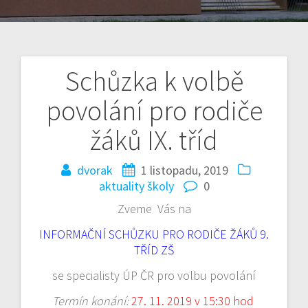
Schůzka k volbě
Navigace
povolání pro rodiče
pro
žáků IX. tříd
příspěvek
dvorak
1 listopadu, 2019
aktuality školy
0
Zveme Vás na
INFORMAČNÍ SCHŮZKU PRO RODIČE ŽÁKŮ 9.
TŘÍD ZŠ
se specialisty ÚP ČR pro volbu povolání
Termín konání:
27. 11. 2019 v 15:30 hod