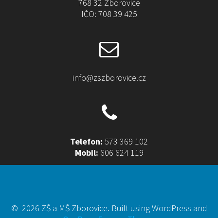
:
768 32 Zborovice
IČO: 708 39 425
info@zszborovice.cz
Telefon:
573 369 102
Mobil:
606 624 119
© 2026 ZŠ a MŠ Zborovice. Built using WordPress and