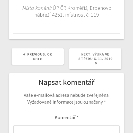
Místo konání:
ÚP ČR Kroměříž, Erbenovo
nábřeží 4251, místnost č. 119
PREVIOUS
NEXT
PREVIOUS:
OK
NEXT:
VÝUKA VE
POST:
POST:
STŘEDU 6. 11. 2019
KOLO
Napsat komentář
Vaše e-mailová adresa nebude zveřejněna.
Vyžadované informace jsou označeny
*
Komentář
*