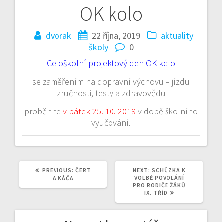
OK kolo
Navigace
pro
dvorak
22 října, 2019
aktuality
školy
0
příspěvek
Celoškolní projektový den OK kolo
se zaměřením na dopravní výchovu – jízdu
zručnosti, testy a zdravovědu
proběhne
v pátek 25. 10. 2019
v době školního
vyučování.
PREVIOUS
NEXT
PREVIOUS:
ČERT
NEXT:
SCHŮZKA K
POST:
POST:
VOLBĚ POVOLÁNÍ
A KÁČA
PRO RODIČE ŽÁKŮ
IX. TŘÍD