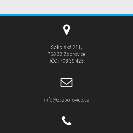
r
n
a
t
i
v
e
Sokolská 211,
:
768 32 Zborovice
IČO: 708 39 425
info@zszborovice.cz