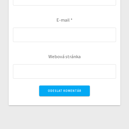
E-mail
*
Webová stránka
A
l
t
e