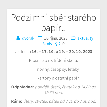
Podzimní sběr starého
Navigace
papíru
pro
příspěvek
dvorak
16 října, 2023
aktuality
školy
0
ve dnech
16. – 17. 10. a 19. – 20. 10. 2023
Prosíme o roztřídění sběru:
· noviny, časopisy, letáky
· kartony a ostatní papír
Odpoledne:
pondělí, úterý, čtvrtek od 14:00 do
15:30 hod.
Ráno:
úterý, čtvrtek, pátek od 7:10 do 7:30 hod.