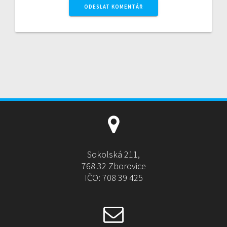
A
l
t
e
r
n
a
t
i
v
e
Sokolská 211,
:
768 32 Zborovice
IČO: 708 39 425