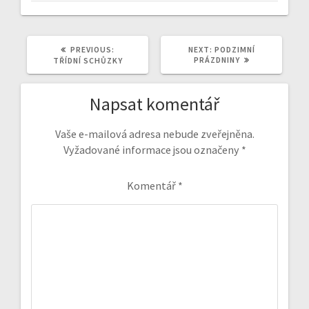
PREVIOUS
NEXT
PREVIOUS:
NEXT:
PODZIMNÍ
POST:
POST:
PRÁZDNINY
TŘÍDNÍ SCHŮZKY
Napsat komentář
Vaše e-mailová adresa nebude zveřejněna.
Vyžadované informace jsou označeny
*
Komentář
*