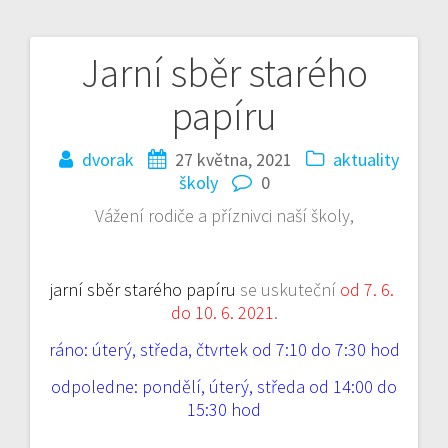
Jarní sběr starého
Navigace
papíru
pro
příspěvek
dvorak
27 května, 2021
aktuality
školy
0
Vážení rodiče a příznivci naší školy,
jarní sběr starého papíru
se uskuteční
od 7. 6.
do 10. 6. 2021
.
ráno: úterý, středa, čtvrtek od 7:10 do 7:30 hod
odpoledne: pondělí, úterý, středa od 14:00 do
15:30 hod