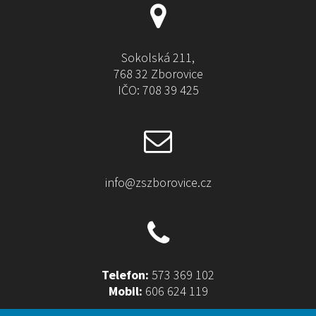
t
i
v
e
Sokolská 211,
:
768 32 Zborovice
IČO: 708 39 425
info@zszborovice.cz
Telefon:
573 369 102
Mobil:
606 624 119