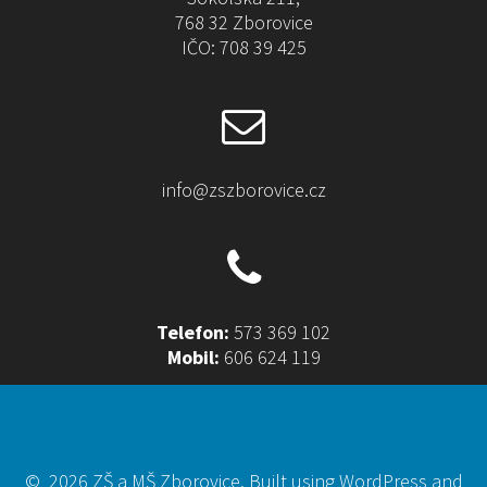
:
768 32 Zborovice
IČO: 708 39 425
info@zszborovice.cz
Telefon:
573 369 102
Mobil:
606 624 119
© 2026 ZŠ a MŠ Zborovice. Built using WordPress and