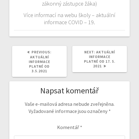
zákonný zástupce žáka)
Více informací na webu školy – aktuální
informace COVID – 19.
PREVIOUS
NEXT
PREVIOUS:
NEXT:
AKTUÁLNÍ
POST:
POST:
INFORMACE
AKTUÁLNÍ
PLATNÉ OD 17. 5.
INFORMACE
2021
PLATNÉ OD
3.5.2021
Napsat komentář
Vaše e-mailová adresa nebude zveřejněna.
Vyžadované informace jsou označeny
*
Komentář
*