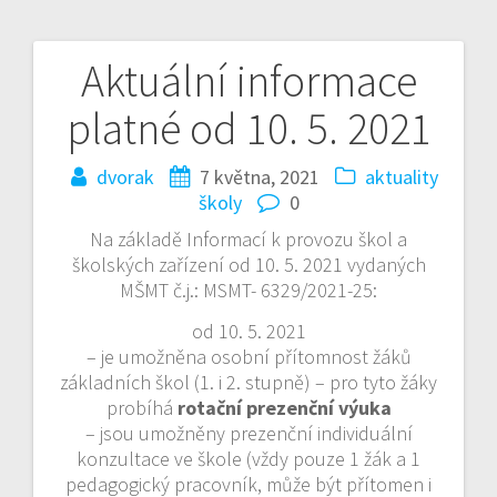
Aktuální informace
Navigace
platné od 10. 5. 2021
pro
příspěvek
dvorak
7 května, 2021
aktuality
školy
0
Na základě Informací k provozu škol a
školských zařízení od 10. 5. 2021 vydaných
MŠMT č.j.: MSMT- 6329/2021-25:
od 10. 5. 2021
– je umožněna osobní přítomnost žáků
základních škol (1. i 2. stupně) – pro tyto žáky
probíhá
rotační prezenční výuka
– jsou umožněny prezenční individuální
konzultace ve škole (vždy pouze 1 žák a 1
pedagogický pracovník, může být přítomen i