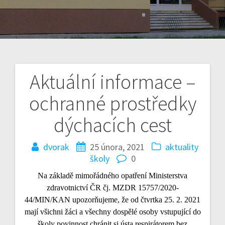
Aktuální informace –
Navigace
ochranné prostředky
pro
dýchacích cest
příspěvek
dvorak
25 února, 2021
aktuality
školy
0
Na základě mimořádného opatření Ministerstva
zdravotnictví ČR čj. MZDR 15757/2020-
44/MIN/KAN upozorňujeme, že od čtvrtka 25. 2. 2021
mají všichni žáci a všechny dospělé osoby vstupující do
školy povinnost chránit si ústa respirátorem bez