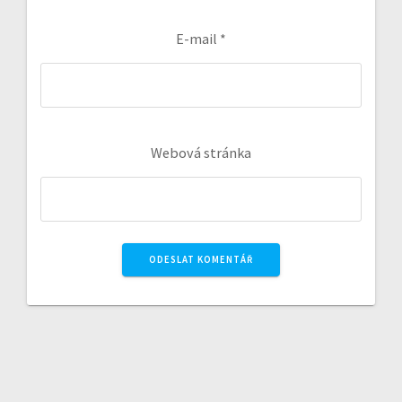
E-mail
*
Webová stránka
A
l
t
e
r