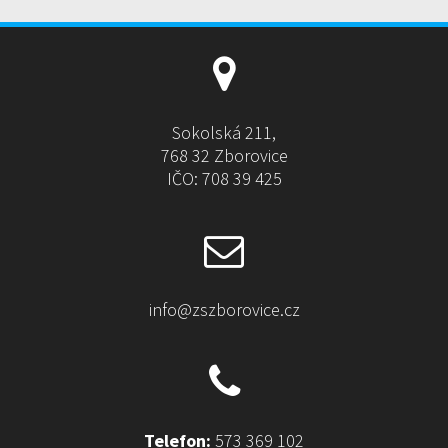
n
a
t
i
v
e
Sokolská 211,
:
768 32 Zborovice
IČO: 708 39 425
info@zszborovice.cz
Telefon:
573 369 102