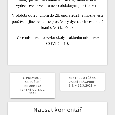
výdechového ventilu nebo obdobným prostředkem.
V období od 25. února do 28. února 2021 je možné ještě
používat i jiné ochranné prostředky dýchacích cest, které
brání šíření kapének.
Více informací na webu školy – aktuální informace
COVID – 19.
PREVIOUS
NEXT
PREVIOUS:
NEXT:
SOUTĚŽ NA
POST:
POST:
JARNÍ PRÁZDNINY
AKTUÁLNÍ
8.3. – 12.3.2021
INFORMACE
PLATNÉ OD 15. 2.
2021
Napsat komentář